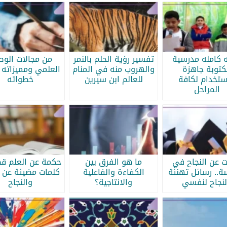
ه كامله مدرسية
تفسير رؤية الحلم بالنمر
من مجالات الو
كتوبة جاهزة
والهروب منه في المنام
العلمي ومميزاته 
ستخدام لكافة
للعالم ابن سيرين
خطواته
المراحل
ات عن النجاح في
ما هو الفرق بين
حكمة عن العلم قص
سة.. رسائل تهنئة
الكفاءة والفاعلية
كلمات مضيئة عن ا
لنجاح لنفسي
والانتاجية؟
والنجاح