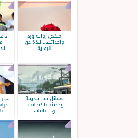
ملخص رواية ورد
اذاع
وأحداثها.. نبذة عن
م
الرواية
للا
وسائل نقل قديمة
عبار
وحديثة بالإيجابيات
الدرا
والسلبيات
با