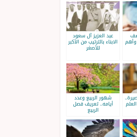
صف
عبد العزيز آل سعود
وأهم
الابناء بالترتيب من الأكبر
للأصغر
يرة..
شهور الربيع وعدد
لعلم
أيامه.. تعريف فصل
الربيع