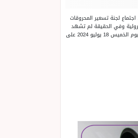
د اجتماع لجنة تسعير المحروقات
بترولية وفي الحقيقة لم تشهد
أسعار البنزين والسولار زيادة منذ آخر زيادة في مارس الماضي، وسنذكر لكم فيما يلي أسعار اليوم الخميس 18 يوليو 2024 على