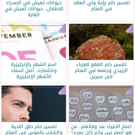
تفسير حلم رؤية ولي العهد
حيوانات تعيش في الصحراء
في المنام
للاطفال.. حيوانات تعيش في
الغابة
تفسير حلم الفقع للعزباء
اسم الشهر بالإنجليزية
الزبيدي وجمعه في المنام
واختصاره.. أصل أسماء
لابن سيرين
الأشهر الإنجليزية
اعمار الانبياء عند وفاتهم.. من
تفسير حلم حلق اللحية
هو أصغر نبي وكم كان عمره؟
والشارب بالموس في المنام