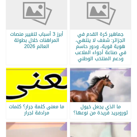
جماهير كرة القدم في
أبرز 3 أسباب لتغيير منصات
الجزائر: شغف لا ينتهي،
المراهنات خلال بطولة
هوية قوية، ودور حاسم
العالم 2026
في صناعة أجواء الملاعب
ودعم المنتخب الوطني
ما الذي يجعل خيول
ما معنى كلمة جرار؟ كلمات
ثوروبريد فريدة من نوعها؟
مرادفة لجرار