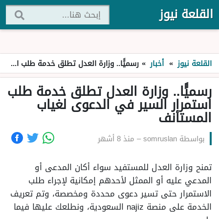
القلعة نيوز
القلعة نيوز
»
أخبار
»
رسميًًا.. وزارة العدل تطلق خدمة طلب استمرار السير في الدعوى لغياب المستأنف
رسميًًا.. وزارة العدل تطلق خدمة طلب
استمرار السير في الدعوى لغياب
المستأنف
بواسطة
somruslan
–
منذ 8 أشهر
تمنح وزارة العدل للمستفيد سواء أكان المدعى أو
المدعي عليه أو الممثل لأحدهم إمكانية لإجراء طلب
الاستمرار حتى تسير دعوى محددة ومخصصة، وتم تعريف
الخدمة على منصة najiz السعودية، ونطلعك عليها فيما