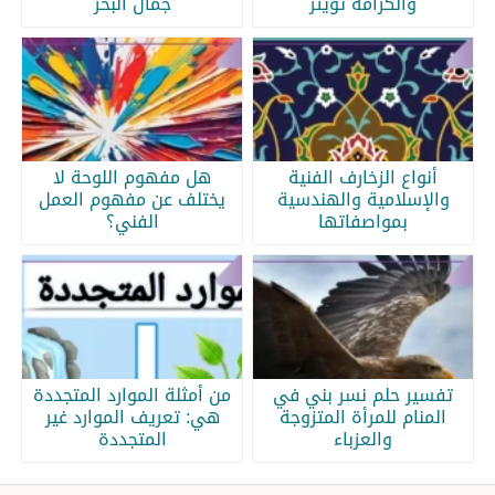
والكرامة تويتر
جمال البحر
أنواع الزخارف الفنية
هل مفهوم اللوحة لا
والإسلامية والهندسية
يختلف عن مفهوم العمل
بمواصفاتها
الفني؟
تفسير حلم نسر بني في
من أمثلة الموارد المتجددة
المنام للمرأة المتزوجة
هي: تعريف الموارد غير
والعزباء
المتجددة