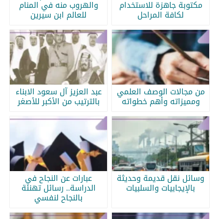
مكتوبة جاهزة للاستخدام
والهروب منه في المنام
لكافة المراحل
للعالم ابن سيرين
من مجالات الوصف العلمي
عبد العزيز آل سعود الابناء
ومميزاته وأهم خطواته
بالترتيب من الأكبر للأصغر
وسائل نقل قديمة وحديثة
عبارات عن النجاح في
بالإيجابيات والسلبيات
الدراسة.. رسائل تهنئة
بالنجاح لنفسي