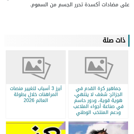
على مضادات أكسدة تحرر الجسم من السموم.
ذات صلة
جماهير كرة القدم في
أبرز 3 أسباب لتغيير منصات
الجزائر: شغف لا ينتهي،
المراهنات خلال بطولة
هوية قوية، ودور حاسم
العالم 2026
في صناعة أجواء الملاعب
ودعم المنتخب الوطني