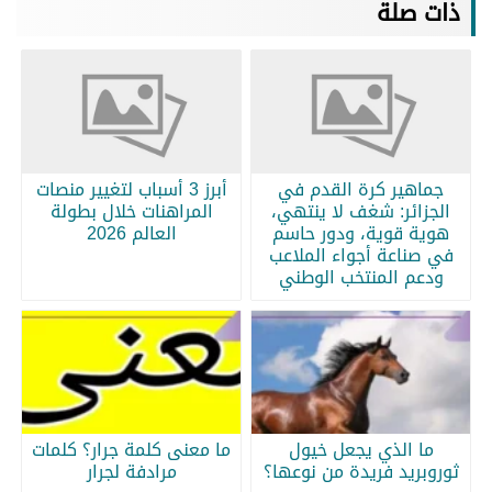
ذات صلة
جماهير كرة القدم في
أبرز 3 أسباب لتغيير منصات
الجزائر: شغف لا ينتهي،
المراهنات خلال بطولة
هوية قوية، ودور حاسم
العالم 2026
في صناعة أجواء الملاعب
ودعم المنتخب الوطني
ما الذي يجعل خيول
ما معنى كلمة جرار؟ كلمات
ثوروبريد فريدة من نوعها؟
مرادفة لجرار