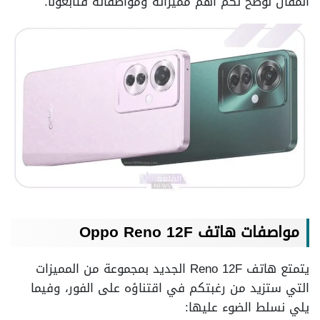
المقال نوضح لكم أهم مميزاته ومواصفاته فتابعونا.
مواصفات هاتف Oppo Reno 12F
يتمتع هاتف Reno 12F الجديد بمجموعة من المميزات
التي ستزيد من رغبتكم في اقتناؤه على الفور، وفيما
يلي نسلط الضوء عليها: