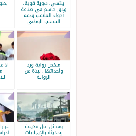
ينتهي، هوية قوية،
بطولة
ودور حاسم في صناعة
أجواء الملاعب ودعم
المنتخب الوطني
ملخص رواية ورد
اذاع
وأحداثها.. نبذة عن
م
الرواية
للا
وسائل نقل قديمة
عبار
وحديثة بالإيجابيات
الدرا