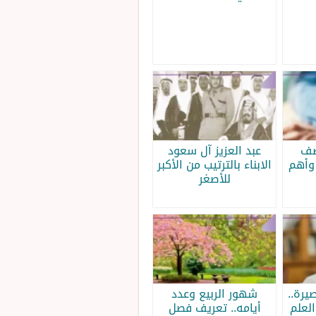
صف
عبد العزيز آل سعود
وأهم
الابناء بالترتيب من الأكبر
للأصغر
يرة..
شهور الربيع وعدد
لعلم
أيامه.. تعريف فصل