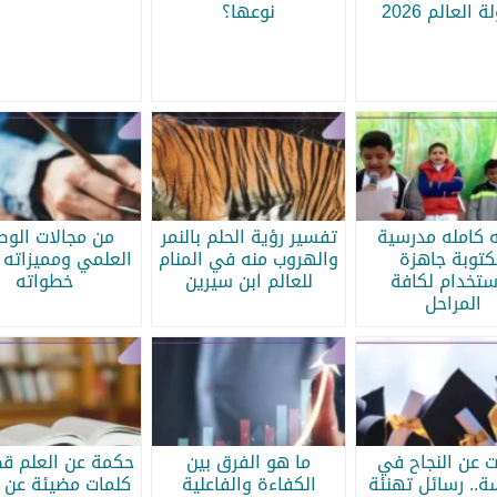
 العالم 2026
نوعها؟
ه كامله مدرسية
تفسير رؤية الحلم بالنمر
من مجالات الو
كتوبة جاهزة
والهروب منه في المنام
العلمي ومميزاته 
ستخدام لكافة
للعالم ابن سيرين
خطواته
المراحل
ات عن النجاح في
ما هو الفرق بين
حكمة عن العلم قص
سة.. رسائل تهنئة
الكفاءة والفاعلية
كلمات مضيئة عن ا