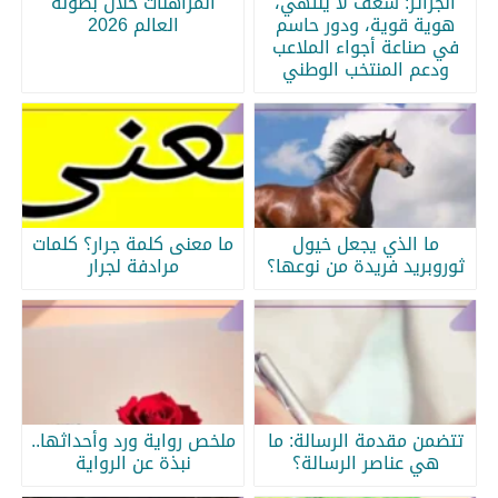
الجزائر: شغف لا ينتهي،
المراهنات خلال بطولة
هوية قوية، ودور حاسم
العالم 2026
في صناعة أجواء الملاعب
ودعم المنتخب الوطني
ما الذي يجعل خيول
ما معنى كلمة جرار؟ كلمات
ثوروبريد فريدة من نوعها؟
مرادفة لجرار
تتضمن مقدمة الرسالة: ما
ملخص رواية ورد وأحداثها..
هي عناصر الرسالة؟
نبذة عن الرواية