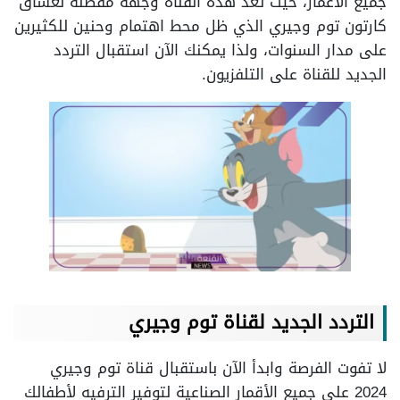
جميع الأعمار، حيث تعد هذه القناة وجهة مفضلة لعشاق
كارتون توم وجيري الذي ظل محط اهتمام وحنين للكثيرين
على مدار السنوات، ولذا يمكنك الآن استقبال التردد
الجديد للقناة على التلفزيون.
التردد الجديد لقناة توم وجيري
لا تفوت الفرصة وابدأ الآن باستقبال قناة توم وجيري
2024 على جميع الأقمار الصناعية لتوفير الترفيه لأطفالك