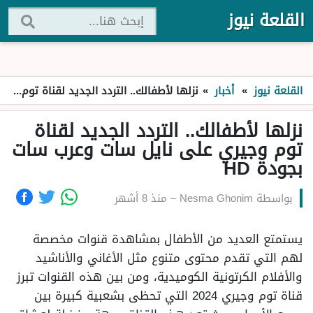
القلعة نيوز
القلعة نيوز
»
أخبار
»
نزلها لأطفالك.. التردد الجديد لقناة توم وجيري على نايل سات وعرب سات بجودة HD
نزلها لأطفالك.. التردد الجديد لقناة
توم وجيري على نايل سات وعرب سات
بجودة HD
بواسطة
Nesma Ghonim
–
منذ 8 أشهر
يستمتع العديد من الأطفال بمشاهدة قنوات مخصصة
لهم التي تقدم محتوى متنوع مثل الأغاني والأناشيد
والأفلام الكرتونية الكوميدية، ومن بين هذه القنوات تبرز
قناة توم وجيري 2024 التي تحظى بشعبية كبيرة بين