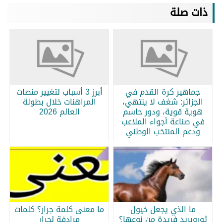
ذات صلة
جماهير كرة القدم في
أبرز 3 أسباب لتغيير منصات
الجزائر: شغف لا ينتهي،
المراهنات خلال بطولة
هوية قوية، ودور حاسم
العالم 2026
في صناعة أجواء الملاعب
ودعم المنتخب الوطني
ما الذي يجعل خيول
ما معنى كلمة جرار؟ كلمات
ثوروبريد فريدة من نوعها؟
مرادفة لجرار