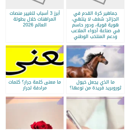
جماهير كرة القدم في
أبرز 3 أسباب لتغيير منصات
الجزائر: شغف لا ينتهي،
المراهنات خلال بطولة
هوية قوية، ودور حاسم
العالم 2026
في صناعة أجواء الملاعب
ودعم المنتخب الوطني
ما الذي يجعل خيول
ما معنى كلمة جرار؟ كلمات
ثوروبريد فريدة من نوعها؟
مرادفة لجرار