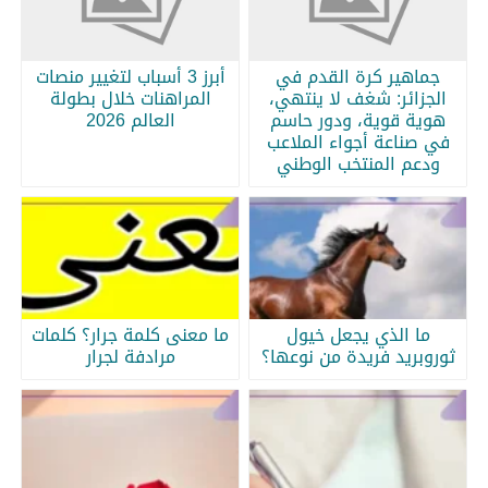
جماهير كرة القدم في
أبرز 3 أسباب لتغيير منصات
الجزائر: شغف لا ينتهي،
المراهنات خلال بطولة
هوية قوية، ودور حاسم
العالم 2026
في صناعة أجواء الملاعب
ودعم المنتخب الوطني
ما الذي يجعل خيول
ما معنى كلمة جرار؟ كلمات
ثوروبريد فريدة من نوعها؟
مرادفة لجرار