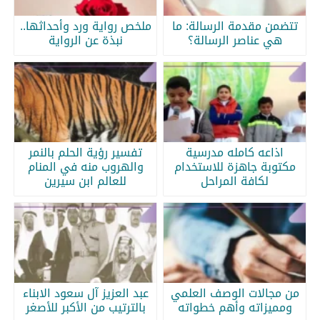
تتضمن مقدمة الرسالة: ما
ملخص رواية ورد وأحداثها..
هي عناصر الرسالة؟
نبذة عن الرواية
اذاعه كامله مدرسية
تفسير رؤية الحلم بالنمر
مكتوبة جاهزة للاستخدام
والهروب منه في المنام
لكافة المراحل
للعالم ابن سيرين
من مجالات الوصف العلمي
عبد العزيز آل سعود الابناء
ومميزاته وأهم خطواته
بالترتيب من الأكبر للأصغر