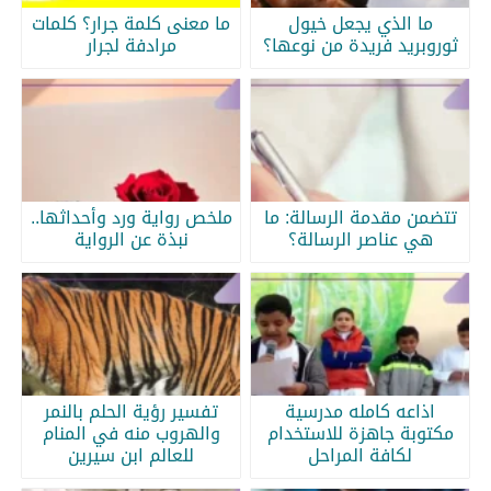
ما الذي يجعل خيول
ما معنى كلمة جرار؟ كلمات
ثوروبريد فريدة من نوعها؟
مرادفة لجرار
تتضمن مقدمة الرسالة: ما
ملخص رواية ورد وأحداثها..
هي عناصر الرسالة؟
نبذة عن الرواية
اذاعه كامله مدرسية
تفسير رؤية الحلم بالنمر
مكتوبة جاهزة للاستخدام
والهروب منه في المنام
لكافة المراحل
للعالم ابن سيرين