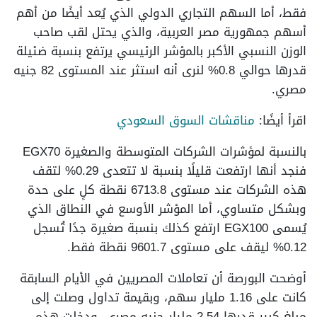
فقط، أما السهم التجاري الدولي الذي يُعد أيضًا من أهم
أسهم جمهورية مصر العربية، والذي يحتل لقب صاحب
الوزن النسبي الأكبر بالمؤشر الرئيسي يرتفع بنسبة ضئيلة
قدرها حوالي 0.8% لنرى أنه استثر عند المستوى 82 جنيه
مصري.
اقرأ أيضًا:
مناقشات السوق السعودي
بالنسبة لمؤشرات الشركات المتوسطة والصغيرة EGX70
فنجد أنها ارتفعت قليلًا بنسبة لا تتعدى 0.29% لتقف
هذه الشركات عند مستوى 6713.8 نقطة كلٍ على حدة
وبشكل متساوي، أما المؤشر الأوسع في النطاق الذي
يُسمى EGX100 ارتفع كذلك بنسبة صغيرة جدًا تُسجل
0.12% ليقف على مستوى 9601.7 نقطة فقط.
أوضحت البورصة أن تعاملات المصريين في الأيام السابقة
كانت على 1.16 مليار سهم، وبقيمة تداول وصلت إلى
مبلغ كبير قدرها 2.54 مليار جنيه مصري، ودخلت هذه