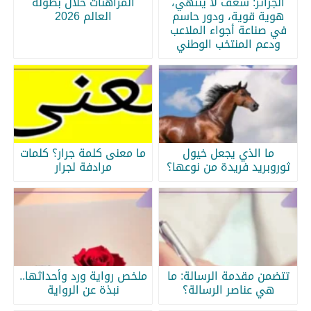
الجزائر: شغف لا ينتهي،
المراهنات خلال بطولة
هوية قوية، ودور حاسم
العالم 2026
في صناعة أجواء الملاعب
ودعم المنتخب الوطني
ما الذي يجعل خيول
ما معنى كلمة جرار؟ كلمات
ثوروبريد فريدة من نوعها؟
مرادفة لجرار
تتضمن مقدمة الرسالة: ما
ملخص رواية ورد وأحداثها..
هي عناصر الرسالة؟
نبذة عن الرواية