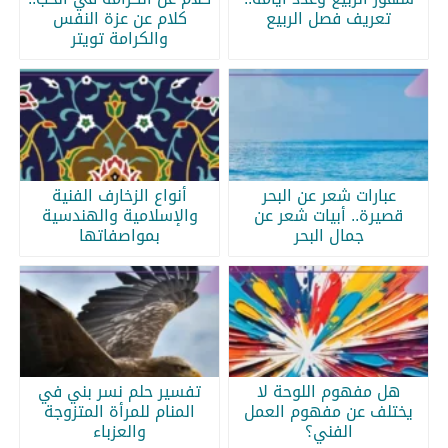
تعريف فصل الربيع
كلام عن عزة النفس
والكرامة تويتر
عبارات شعر عن البحر
أنواع الزخارف الفنية
قصيرة.. أبيات شعر عن
والإسلامية والهندسية
جمال البحر
بمواصفاتها
هل مفهوم اللوحة لا
تفسير حلم نسر بني في
يختلف عن مفهوم العمل
المنام للمرأة المتزوجة
الفني؟
والعزباء