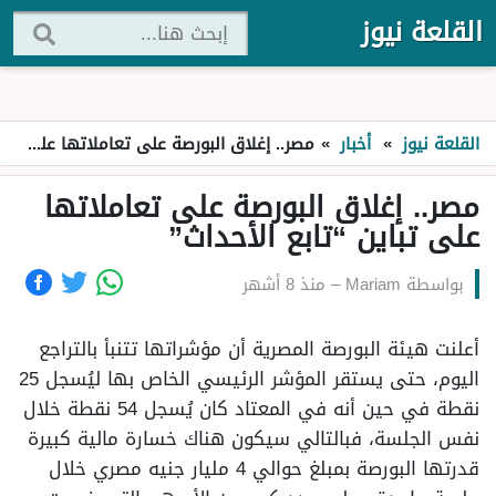
القلعة نيوز
القلعة نيوز
»
أخبار
»
مصر.. إغلاق البورصة على تعاملاتها على تباين “تابع الأحداث”
مصر.. إغلاق البورصة على تعاملاتها
على تباين “تابع الأحداث”
بواسطة
Mariam
–
منذ 8 أشهر
أعلنت هيئة البورصة المصرية أن مؤشراتها تتنبأ بالتراجع
اليوم، حتى يستقر المؤشر الرئيسي الخاص بها ليُسجل 25
نقطة في حين أنه في المعتاد كان يُسجل 54 نقطة خلال
نفس الجلسة، فبالتالي سيكون هناك خسارة مالية كبيرة
قدرتها البورصة بمبلغ حوالي 4 مليار جنيه مصري خلال