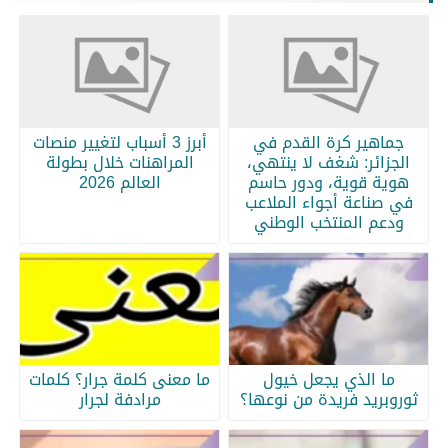
جماهير كرة القدم في
أبرز 3 أسباب لتغيير منصات
الجزائر: شغف لا ينتهي،
المراهنات خلال بطولة
هوية قوية، ودور حاسم
العالم 2026
في صناعة أجواء الملاعب
ودعم المنتخب الوطني
ما الذي يجعل خيول
ما معنى كلمة جرار؟ كلمات
ثوروبريد فريدة من نوعها؟
مرادفة لجرار