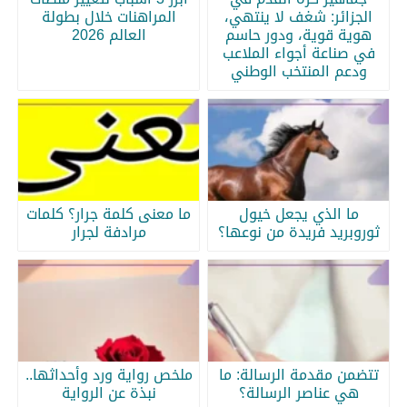
الجزائر: شغف لا ينتهي،
المراهنات خلال بطولة
هوية قوية، ودور حاسم
العالم 2026
في صناعة أجواء الملاعب
ودعم المنتخب الوطني
ما الذي يجعل خيول
ما معنى كلمة جرار؟ كلمات
ثوروبريد فريدة من نوعها؟
مرادفة لجرار
تتضمن مقدمة الرسالة: ما
ملخص رواية ورد وأحداثها..
هي عناصر الرسالة؟
نبذة عن الرواية