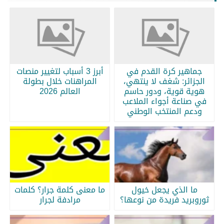
جماهير كرة القدم في
أبرز 3 أسباب لتغيير منصات
الجزائر: شغف لا ينتهي،
المراهنات خلال بطولة
هوية قوية، ودور حاسم
العالم 2026
في صناعة أجواء الملاعب
ودعم المنتخب الوطني
ما الذي يجعل خيول
ما معنى كلمة جرار؟ كلمات
ثوروبريد فريدة من نوعها؟
مرادفة لجرار