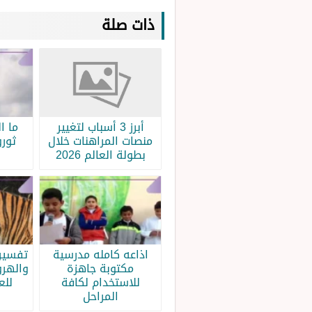
ذات صلة
أبرز 3 أسباب لتغيير
ما ا
منصات المراهنات خلال
ثورو
بطولة العالم 2026
اذاعه كامله مدرسية
تفسير 
مكتوبة جاهزة
والهرو
للاستخدام لكافة
للع
المراحل