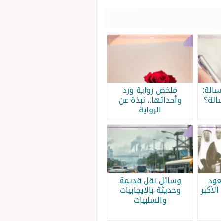
الة:
ملخص رواية ورد
الة؟
وأحداثها.. نبذة عن
الرواية
عود
وسائل نقل قديمة
الأكبر
وحديثة بالإيجابيات
والسلبيات