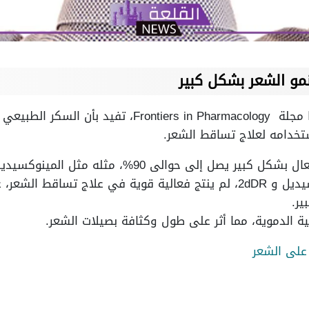
مو الشعر بشكل كبير
هناك دراسة علمية قامت بنشرها مجلة ntiers in Pharmacology
تخدامه لعلاج تساقط الشعر.
أثبت العلاج ب 2dDR، أنه فعال بشكل كبير يصل إلى حوال
الجمع بين كل من المينوكسيديل و 2dDR، لم ينتج فعالية قوية في علا
ير.
ة الدموية، مما أثر على طول وكثافة بصيلات الشعر.
على الشعر