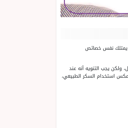
Fro، تفيد بأن السكر الطبيعي يمتلك نفس خصائص
ى 90%، مثله مثل المينوكسيديل، ولكن يجب التنويه أنه عند
ج تساقط الشعر، عكس استخدام السكر الطبيعي،