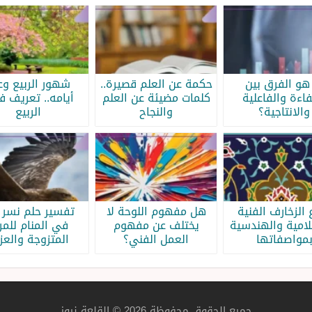
هو الفرق بين
حكمة عن العلم قصيرة..
شهور الربيع وع
فاءة والفاعلية
كلمات مضيئة عن العلم
أيامه.. تعريف 
والانتاجية؟
والنجاح
الربيع
 الزخارف الفنية
هل مفهوم اللوحة لا
تفسير حلم نسر 
لامية والهندسية
يختلف عن مفهوم
في المنام للمر
مواصفاتها
العمل الفني؟
المتزوجة والعزب
جميع الحقوق محفوظة 2026 © القلعة نيوز