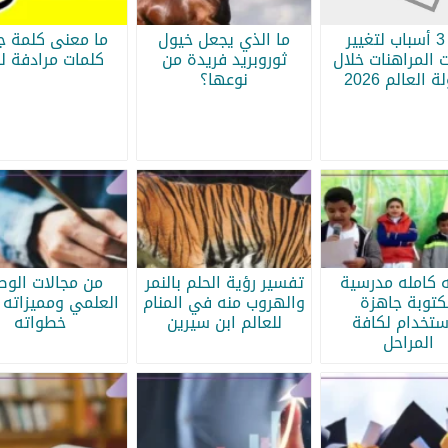
أبرز 3 أسباب لتغيير
ما الذي يجعل خيول
ما معنى كلمة جر
 المراهنات خلال
ثوروبريد فريدة من
كلمات مرادفة لج
 العالم 2026
نوعها؟
ه كامله مدرسية
تفسير رؤية الحلم بالنمر
من مجالات الو
كتوبة جاهزة
والهروب منه في المنام
العلمي ومميزاته 
ستخدام لكافة
للعالم ابن سيرين
خطواته
المراحل