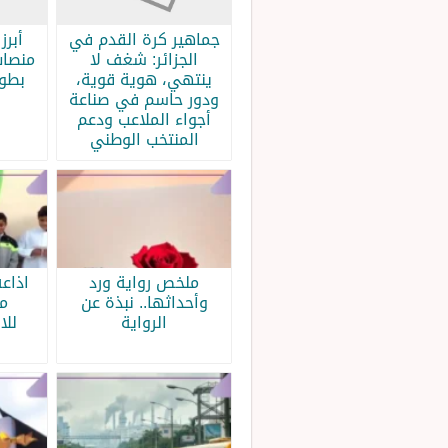
جماهير كرة القدم في
الجزائر: شغف لا
منصات
ينتهي، هوية قوية،
بطولة
ودور حاسم في صناعة
أجواء الملاعب ودعم
المنتخب الوطني
ملخص رواية ورد
اذاع
وأحداثها.. نبذة عن
م
الرواية
للا