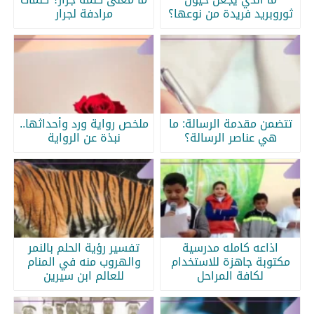
ثوروبريد فريدة من نوعها؟
مرادفة لجرار
تتضمن مقدمة الرسالة: ما
ملخص رواية ورد وأحداثها..
هي عناصر الرسالة؟
نبذة عن الرواية
اذاعه كامله مدرسية
تفسير رؤية الحلم بالنمر
مكتوبة جاهزة للاستخدام
والهروب منه في المنام
لكافة المراحل
للعالم ابن سيرين