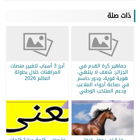
ذات صلة
جماهير كرة القدم في
أبرز 3 أسباب لتغيير منصات
الجزائر: شغف لا ينتهي،
المراهنات خلال بطولة
هوية قوية، ودور حاسم
العالم 2026
في صناعة أجواء الملاعب
ودعم المنتخب الوطني
ما الذي يجعل خيول
ما معنى كلمة جرار؟ كلمات