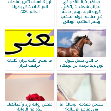
جماهير كرة القدم في
أبرز 3 أسباب لتغيير منصات
الجزائر: شغف لا ينتهي،
المراهنات خلال بطولة
هوية قوية، ودور حاسم
العالم 2026
في صناعة أجواء الملاعب
ودعم المنتخب الوطني
ما الذي يجعل خيول
ما معنى كلمة جرار؟ كلمات
ثوروبريد فريدة من نوعها؟
مرادفة لجرار
تتضمن مقدمة الرسالة: ما
ملخص رواية ورد وأحداثها..
هي عناصر الرسالة؟
نبذة عن الرواية