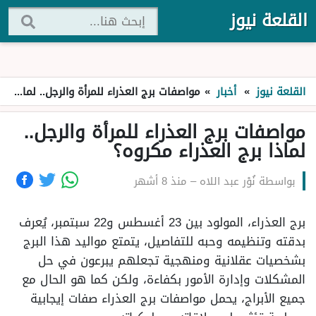
القلعة نيوز
القلعة نيوز
»
أخبار
»
مواصفات برج العذراء للمرأة والرجل.. لماذا برج العذراء مكروه؟
مواصفات برج العذراء للمرأة والرجل..
لماذا برج العذراء مكروه؟
بواسطة
نُوْر عبد اللاه
–
منذ 8 أشهر
برج العذراء، المولود بين 23 أغسطس و22 سبتمبر، يُعرف
بدقته وتنظيمه وحبه للتفاصيل، يتمتع مواليد هذا البرج
بشخصيات عقلانية ومنهجية تجعلهم يبرعون في حل
المشكلات وإدارة الأمور بكفاءة، ولكن كما هو الحال مع
جميع الأبراج، يحمل مواصفات برج العذراء صفات إيجابية