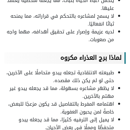
يتحمل أعباء الحياة بثبات، مما يجعله شخصية يعتمد
عليها.
لا يسمح لمشاعره بالتحكم في قراراته، مما يمنحه
ثباتًا انفعاليًا.
لديه عزيمة وإصرار على تحقيق أهدافه، مهما واجه
من صعوبات.
لماذا برج العذراء مكروه
طبيعته الانتقادية تجعله يبدو متحاملًا على الآخرين،
حتى لو لم يكن ذلك مقصده.
لا يظهر مشاعره بسهولة، مما قد يجعله يبدو غير
مهتم بالآخرين.
اهتمامه المفرط بالتفاصيل قد يكون مزعجًا للبعض،
خاصةً لمن يحبون العفوية.
لا يميل إلى الترفيه كثيرًا، مما قد يجعله يبدو
متحفظًا ومملًا في بعض الأحيان.