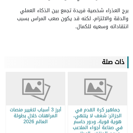
برج العذراء شخصية فريدة تجمع بين الذكاء العملي
والدقة والالتزام، لكنه قد يكون صعب المراس بسبب
انتقاداته وسعيه للكمال.
ذات صلة
جماهير كرة القدم في
أبرز 3 أسباب لتغيير منصات
الجزائر: شغف لا ينتهي،
المراهنات خلال بطولة
هوية قوية، ودور حاسم
العالم 2026
في صناعة أجواء الملاعب