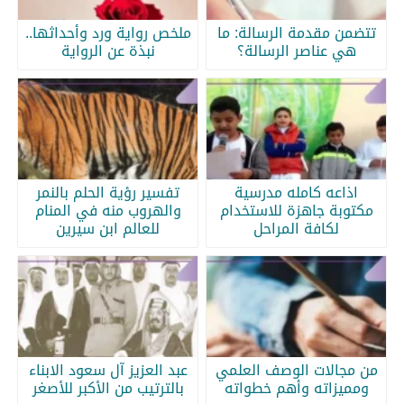
تتضمن مقدمة الرسالة: ما
ملخص رواية ورد وأحداثها..
هي عناصر الرسالة؟
نبذة عن الرواية
اذاعه كامله مدرسية
تفسير رؤية الحلم بالنمر
مكتوبة جاهزة للاستخدام
والهروب منه في المنام
لكافة المراحل
للعالم ابن سيرين
من مجالات الوصف العلمي
عبد العزيز آل سعود الابناء
ومميزاته وأهم خطواته
بالترتيب من الأكبر للأصغر