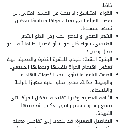
خاصًا.
القوام المتناسق: لا يبحث عن الجسد المثالي، بل
يفضل المرأة التي تمتلك قوامًا متناسقًا يعكس
ثقتها بنفسها.
الشعر الصحي واللامع: يحب رجل الدلو الشعر
الطبيعي، سواء كان طويلًا أو قصيرًا، طالما أنه يبدو
صحيًا وجميلًا.
البشرة النقية: ينجذب للبشرة النضرة والصحية، حيث
تعكس اهتمام المرأة بنفسها وبجمالها الطبيعي.
الصوت الناعم والأنثوي: يجد الأصوات الهادئة
والرقيقة جذابة، فهي تخلق لديه شعورًا بالراحة
والانسجام.
الأناقة العصرية وغير التقليدية: يفضل المرأة التي
تتمتع بأسلوب مميز وأنيق يعكس شخصيتها
الفريدة.
التفاصيل الصغيرة: قد ينجذب إلى تفاصيل معينة