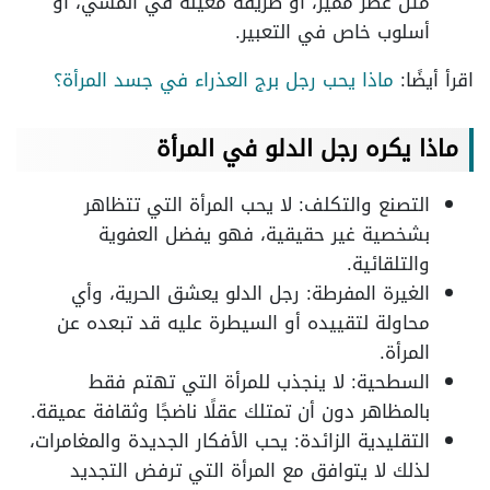
مثل عطر مميز، أو طريقة معينة في المشي، أو
أسلوب خاص في التعبير.
اقرأ أيضًا:
ماذا يحب رجل برج العذراء في جسد المرأة؟
ماذا يكره رجل الدلو في المرأة
التصنع والتكلف: لا يحب المرأة التي تتظاهر
بشخصية غير حقيقية، فهو يفضل العفوية
والتلقائية.
الغيرة المفرطة: رجل الدلو يعشق الحرية، وأي
محاولة لتقييده أو السيطرة عليه قد تبعده عن
المرأة.
السطحية: لا ينجذب للمرأة التي تهتم فقط
بالمظاهر دون أن تمتلك عقلًا ناضجًا وثقافة عميقة.
التقليدية الزائدة: يحب الأفكار الجديدة والمغامرات،
لذلك لا يتوافق مع المرأة التي ترفض التجديد