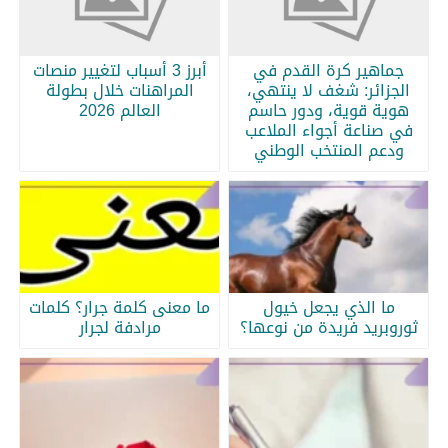
جماهير كرة القدم في
أبرز 3 أسباب لتغيير منصات
الجزائر: شغف لا ينتهي،
المراهنات خلال بطولة
هوية قوية، ودور حاسم
العالم 2026
في صناعة أجواء الملاعب
ودعم المنتخب الوطني
ما الذي يجعل خيول
ما معنى كلمة جرار؟ كلمات
ثوروبريد فريدة من نوعها؟
مرادفة لجرار