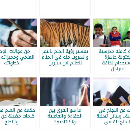
ه كامله مدرسية
تفسير رؤية الحلم بالنمر
من مجالات الو
كتوبة جاهزة
والهروب منه في المنام
العلمي ومميزاته 
ستخدام لكافة
للعالم ابن سيرين
خطواته
المراحل
ات عن النجاح في
ما هو الفرق بين
حكمة عن العلم قص
سة.. رسائل تهنئة
الكفاءة والفاعلية
كلمات مضيئة عن ا
لنجاح لنفسي
والانتاجية؟
والنجاح