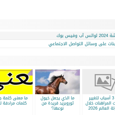
س بوك
نات على وسائل التواصل الاجتماعي
أبرز 3 أسباب لتغيير
ما الذي يجعل خيول
ما معنى كلمة جر
 المراهنات خلال
ثوروبريد فريدة من
كلمات مرادفة لج
 العالم 2026
نوعها؟