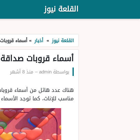
القلعة نيوز
القلعة نيوز
»
أخبار
»
أسماء قروبات ص
أسماء قروبات صداقة مم
بواسطة
admin
–
منذ 8 أشهر
هناك عدد هائل من أسماء قروبات 
مناسب للإناث، كما توجد الأسماء 