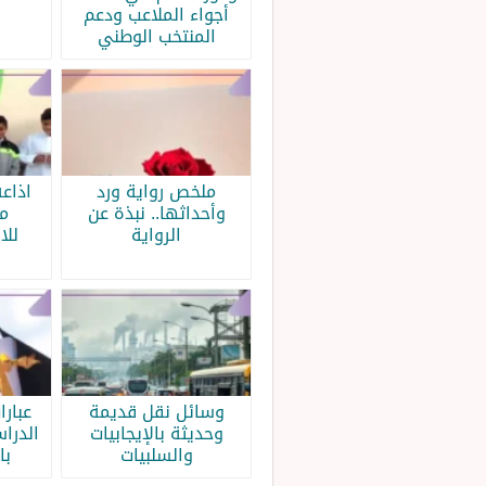
أجواء الملاعب ودعم
المنتخب الوطني
ملخص رواية ورد
اذاع
وأحداثها.. نبذة عن
م
الرواية
للا
وسائل نقل قديمة
عبار
وحديثة بالإيجابيات
الدرا
والسلبيات
با