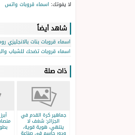
لا يفوتك:
اسماء قروبات واتس
شاهد أيضاً
اسماء قروبات بنات بالانجليزي روشة 2024 لواتس آب وفي
اسماء قروبات تضحك للشباب والب
ذات صلة
جماهير كرة القدم في
الجزائر: شغف لا
منصات
ينتهي، هوية قوية،
بطولة
ودور حاسم في صناعة