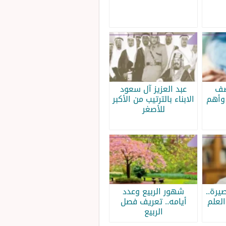
صف
عبد العزيز آل سعود
وأهم
الابناء بالترتيب من الأكبر
للأصغر
يرة..
شهور الربيع وعدد
لعلم
أيامه.. تعريف فصل
الربيع