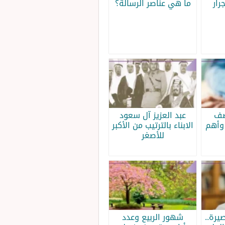
رار
ما هي عناصر الرسالة؟
صف
عبد العزيز آل سعود
وأهم
الابناء بالترتيب من الأكبر
للأصغر
يرة..
شهور الربيع وعدد