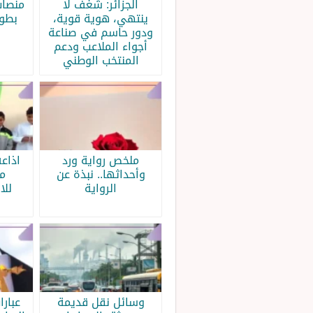
الجزائر: شغف لا
منصات
ينتهي، هوية قوية،
بطولة
ودور حاسم في صناعة
أجواء الملاعب ودعم
المنتخب الوطني
ملخص رواية ورد
اذاع
وأحداثها.. نبذة عن
م
الرواية
للا
وسائل نقل قديمة
عبار