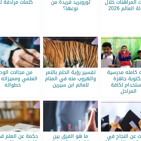
 المراهنات خلال
ثوروبريد فريدة من
كلمات مرادفة لج
 العالم 2026
نوعها؟
ه كامله مدرسية
تفسير رؤية الحلم بالنمر
من مجالات الو
كتوبة جاهزة
والهروب منه في المنام
العلمي ومميزاته 
ستخدام لكافة
للعالم ابن سيرين
خطواته
المراحل
ات عن النجاح في
ما هو الفرق بين
حكمة عن العلم قص