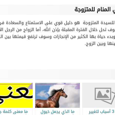
المنام للمتزوجة
 للسيدة المتزوجة هو دليل قوي على الاستمتاع والسعادة في ا
تحل خلال الفترة المقبلة بإذن الله، أما الزواج من الرجل ال
دء حياة بها الكثير من الإنجازات وسوف ترتفع قيمتها بين الن
نها وبين الزوج.
أبرز 3 أسباب لتغيير
ما الذي يجعل خيول
ما معنى كلمة جر