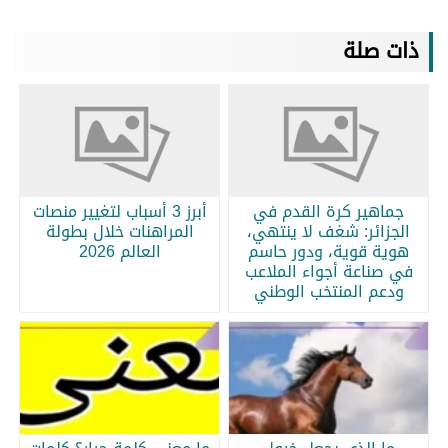
ذات صلة
جماهير كرة القدم في
أبرز 3 أسباب لتغيير منصات
الجزائر: شغف لا ينتهي،
المراهنات خلال بطولة
هوية قوية، ودور حاسم
العالم 2026
في صناعة أجواء الملاعب
ودعم المنتخب الوطني