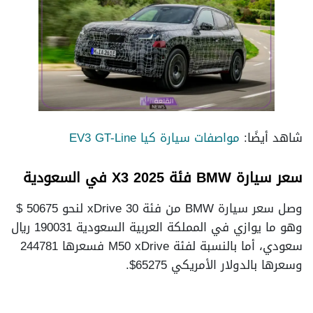
شاهد أيضًا:
مواصفات سيارة كيا EV3 GT-Line
سعر سيارة BMW فئة X3 2025 في السعودية
وصل سعر سيارة BMW من فئة 30 xDrive لنحو 50675 $
وهو ما يوازي في المملكة العربية السعودية 190031 ريال
سعودي، أما بالنسبة لفئة M50 xDrive فسعرها 244781
وسعرها بالدولار الأمريكي 65275$.