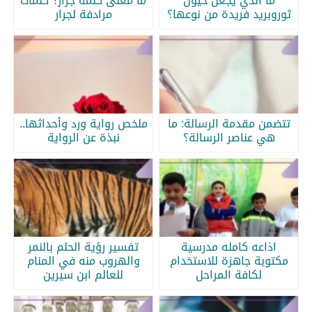
ما الذي يجعل خيول
ما معنى كلمة جرار؟ كلمات
ثوروبريد فريدة من نوعها؟
مرادفة لجرار
تتضمن مقدمة الرسالة: ما
ملخص رواية ورد وأحداثها..
هي عناصر الرسالة؟
نبذة عن الرواية
اذاعه كامله مدرسية
تفسير رؤية الحلم بالنمر
مكتوبة جاهزة للاستخدام
والهروب منه في المنام
لكافة المراحل
للعالم ابن سيرين