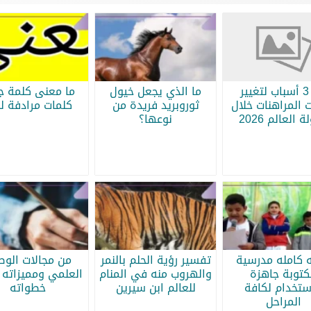
أبرز 3 أسباب لتغيير
ما الذي يجعل خيول
ما معنى كلمة جر
 المراهنات خلال
ثوروبريد فريدة من
كلمات مرادفة لج
 العالم 2026
نوعها؟
ه كامله مدرسية
تفسير رؤية الحلم بالنمر
من مجالات الو
كتوبة جاهزة
والهروب منه في المنام
العلمي ومميزاته 
ستخدام لكافة
للعالم ابن سيرين
خطواته
المراحل