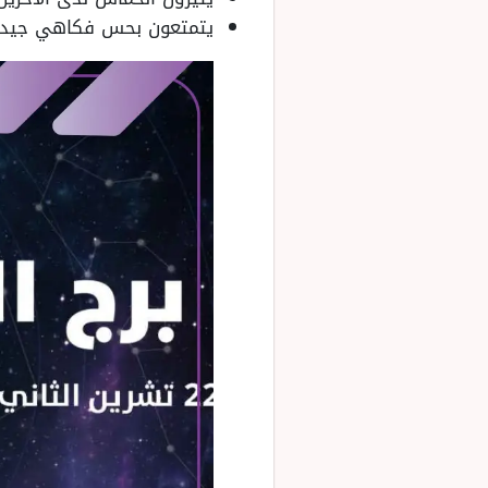
يتمتعون بحس فكاهي جيد، 