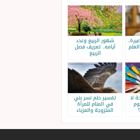
يرة..
شهور الربيع وعدد
لعلم
أيامه.. تعريف فصل
الربيع
 لا
تفسير حلم نسر بني
وم
في المنام للمرأة
المتزوجة والعزباء