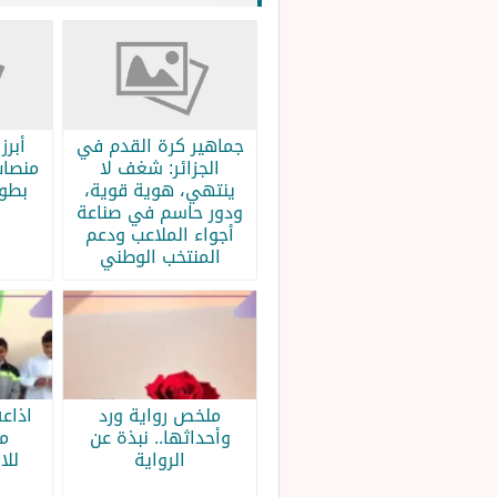
جماهير كرة القدم في
الجزائر: شغف لا
منصات
ينتهي، هوية قوية،
بطولة
ودور حاسم في صناعة
أجواء الملاعب ودعم
المنتخب الوطني
ملخص رواية ورد
اذاع
وأحداثها.. نبذة عن
م
الرواية
للا