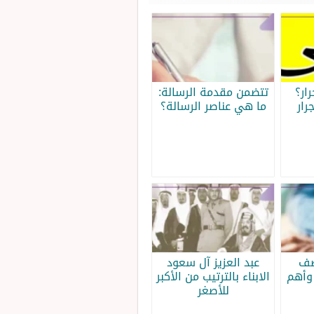
ار؟
تتضمن مقدمة الرسالة:
رار
ما هي عناصر الرسالة؟
صف
عبد العزيز آل سعود
وأهم
الابناء بالترتيب من الأكبر
للأصغر