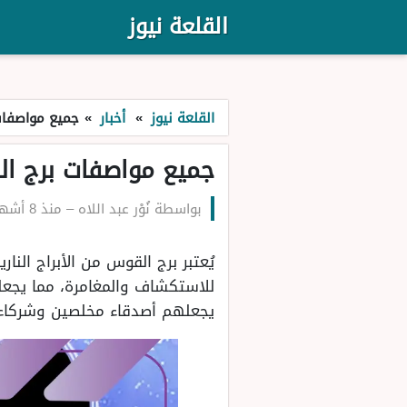
القلعة نيوز
القلعة نيوز
»
أخبار
»
جميع مواصفات 
جميع مواصفات برج ال
بواسطة
نُوْر عبد اللاه
–
منذ 8 أشهر
يُعتبر برج القوس من الأبراج الن
للاستكشاف والمغامرة، مما يجعل
يجعلهم أصدقاء مخلصين وشركاء 