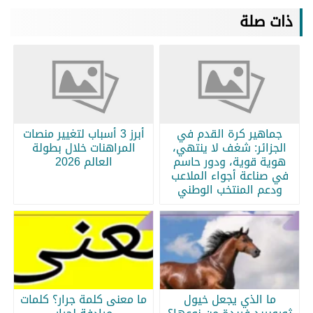
ذات صلة
جماهير كرة القدم في
أبرز 3 أسباب لتغيير منصات
الجزائر: شغف لا ينتهي،
المراهنات خلال بطولة
هوية قوية، ودور حاسم
العالم 2026
في صناعة أجواء الملاعب
ودعم المنتخب الوطني
ما الذي يجعل خيول
ما معنى كلمة جرار؟ كلمات