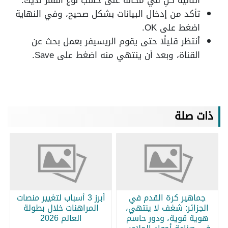
التالية كلِ في مكانه على حسب نوع القمر لديك.
تأكد من إدخال البيانات بشكل صحيح، وفي النهاية
اضغط على OK.
أنتظر قليلًا حتى يقوم الريسيفر بعمل بحث عن
القناة، وبعد أن ينتهي منه اضغط على Save.
ذات صلة
جماهير كرة القدم في
أبرز 3 أسباب لتغيير منصات
الجزائر: شغف لا ينتهي،
المراهنات خلال بطولة
هوية قوية، ودور حاسم
العالم 2026