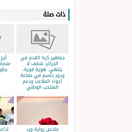
ذات صلة
جماهير كرة القدم في
الجزائر: شغف لا
منصات
ينتهي، هوية قوية،
بطولة
ودور حاسم في صناعة
أجواء الملاعب ودعم
المنتخب الوطني
ملخص رواية ورد
اذاع