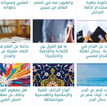
كتوبة جاهزة
والهروب منه في المنام
العلمي ومميزاته 
ستخدام لكافة
للعالم ابن سيرين
خطواته
المراحل
ات عن النجاح في
ما هو الفرق بين
حكمة عن العلم قص
سة.. رسائل تهنئة
الكفاءة والفاعلية
كلمات مضيئة عن ا
لنجاح لنفسي
والانتاجية؟
والنجاح
ات شعر عن البحر
أنواع الزخارف الفنية
هل مفهوم اللوحة
.. أبيات شعر عن
والإسلامية والهندسية
يختلف عن مفه
جمال البحر
بمواصفاتها
العمل الفني؟