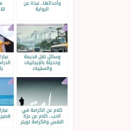
وأحداثها.. نبذة عن
م
الرواية
للا
وسائل نقل قديمة
عبار
وحديثة بالإيجابيات
الدرا
والسلبيات
با
كلام عن الكرامة في
عبار
الحب.. كلام عن عزة
قصيرة
النفس والكرامة تويتر