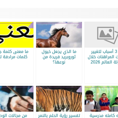
أبرز 3 أسباب لتغيير
ما الذي يجعل خيول
ما معنى كلمة جر
 المراهنات خلال
ثوروبريد فريدة من
كلمات مرادفة لج
 العالم 2026
نوعها؟
ه كامله مدرسية
تفسير رؤية الحلم بالنمر
من مجالات الو