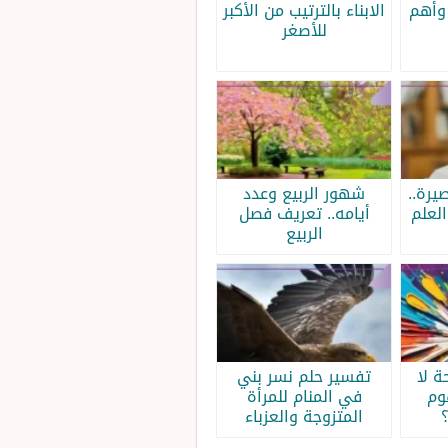
وأهم
الابناء بالترتيب من الأكبر
للأصغر
يرة..
شهور الربيع وعدد
لعلم
أيامه.. تعريف فصل
الربيع
 لا
تفسير حلم نسر بني
وم
في المنام للمرأة
المتزوجة والعزباء