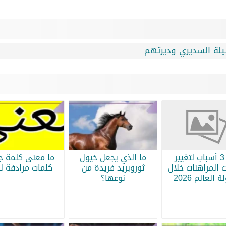
لة السديري وديرتهم
أبرز 3 أسباب لتغيير
ما الذي يجعل خيول
ما معنى كلمة جر
 المراهنات خلال
ثوروبريد فريدة من
كلمات مرادفة لج
 العالم 2026
نوعها؟