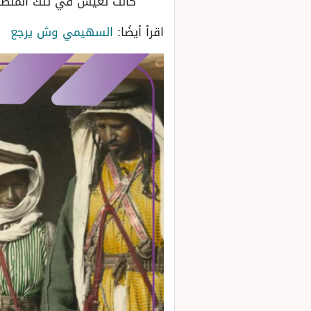
كانت تعيش في تلك المنطقة 
اقرأ أيضًا:
السهيمي وش يرجع