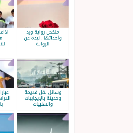
ملخص رواية ورد
اذاع
وأحداثها.. نبذة عن
م
الرواية
للا
وسائل نقل قديمة
عبار
وحديثة بالإيجابيات
الدرا
والسلبيات
با