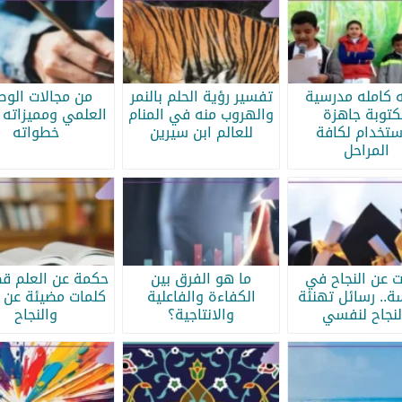
ه كامله مدرسية
تفسير رؤية الحلم بالنمر
من مجالات الو
كتوبة جاهزة
والهروب منه في المنام
العلمي ومميزاته 
ستخدام لكافة
للعالم ابن سيرين
خطواته
المراحل
ات عن النجاح في
ما هو الفرق بين
حكمة عن العلم قص
سة.. رسائل تهنئة
الكفاءة والفاعلية
كلمات مضيئة عن ا
لنجاح لنفسي
والانتاجية؟
والنجاح