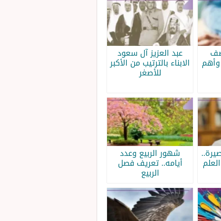
صف
عبد العزيز آل سعود
وأهم
الابناء بالترتيب من الأكبر
للأصغر
يرة..
شهور الربيع وعدد
لعلم
أيامه.. تعريف فصل
الربيع