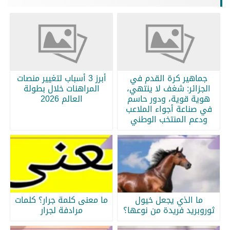
جماهير كرة القدم في
أبرز 3 أسباب لتغيير منصات
الجزائر: شغف لا ينتهي،
المراهنات خلال بطولة
هوية قوية، ودور حاسم
العالم 2026
في صناعة أجواء الملاعب
ودعم المنتخب الوطني
ما الذي يجعل خيول
ما معنى كلمة جرار؟ كلمات
ثوروبريد فريدة من نوعها؟
مرادفة لجرار