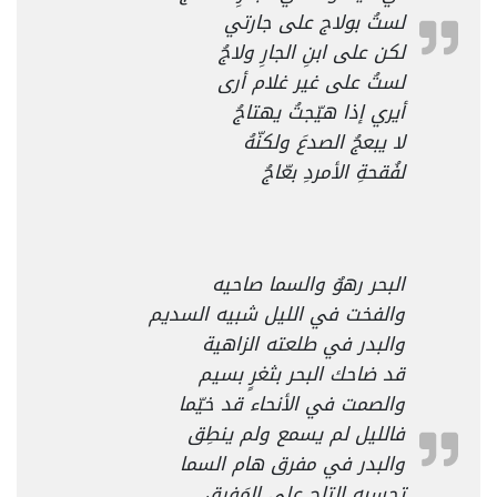
لستُ بولاج على جارتي
لكن على ابنِ الجارِ ولاجُ
لستُ على غير غلام أرى
أيري إذا هيّجتُ يهتاجُ
لا يبعجُ الصدعَ ولكنّهُ
لفُقحةِ الأمردِ بعّاجُ
البحر رهوٌ والسما صاحيه
والفخت في الليل شبيه السديم
والبدر في طلعته الزاهية
قد ضاحك البحر بثغرٍ بسيم
والصمت في الأنحاء قد خيّما
فالليل لم يسمع ولم ينطِق
والبدر في مفرق هام السما
تحسبه التاج على المَفرق