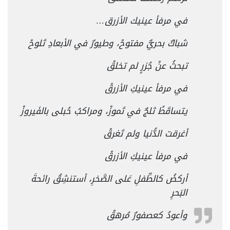
في مرفأ عينيك الأزرق…
شباكٌ بحريٌّ مفتوحْ، وطيورٌ في الأبعادِ تَلوحْ
تبحثُ عنْ جُزرٍ لم تخلقْ
في مرفأ عينيكِ الأزرقْ
يتساقَطُ ثلجٌ في تَموزْ، ومراكبُ حُبلى بالفَيروزْ
أغرقت الدُّنيا ولم تَغرقْ
في مرفأ عينيكِ الأزرقْ
أركضُ كالطِّفلِ عَلى الصَّخرِ، أستنشِقُ رائحةَ
البَحرِ
وأعودُ كعصفورٌ مُرهقْ