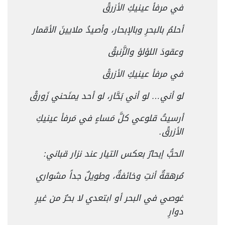
في مرفأ عينيكِ الأزرقْ
أحلمُ بالبحرِ وبالإبحار، وأصيدُ ملايينَ الأقمار
وعقودَ اللؤلؤ والزَّنبقْ
في مرفأ عينيكِ الأزرقْ
لو أني… لو أني بَحَّار، لو أحد يمنَحني زَورقْ
أرسيتُ قلوعي كلَّ مَساءٍ في مَرفأ عينيكِ
الأزرقْ.
الحبُّ إبحارٌ بعكس التيار عند نزار قباني:
مُرهقةٌ أنتِ وخائفةٌ، وطويلٌ جداً مشواري
غوصي في البحر أو ابتعدي لا بحرٌ من غيرِ
دوارِ