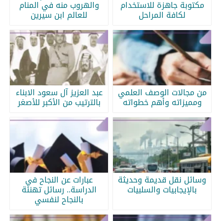
مكتوبة جاهزة للاستخدام
والهروب منه في المنام
لكافة المراحل
للعالم ابن سيرين
من مجالات الوصف العلمي
عبد العزيز آل سعود الابناء
ومميزاته وأهم خطواته
بالترتيب من الأكبر للأصغر
وسائل نقل قديمة وحديثة
عبارات عن النجاح في
بالإيجابيات والسلبيات
الدراسة.. رسائل تهنئة
بالنجاح لنفسي