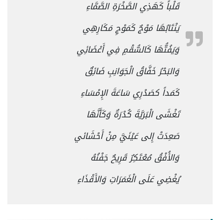
قَلْباً كَهَذِي الصَّخْرَةِ الصَّمَّاءِ
يَنْتَابُهَا مَوْجٌ كَمَوْجِ مَكَارِهِي
وَيَفُتُّهَا كَالسُّقْمِ فِي أَعْضَائِي
وَالبَحْرُ خَفَّاقُ الْجَوَانِبِ ضَائِقٌ
كَمَداً كصَدْرِي سَاعَةَ الإِمْسَاءِ
تَغْشَى الْبَريَّةَ كُدْرَةٌ وَكَأَنَّهَا
صَعِدَتْ إِلى عَيْنَيَّ مِنْ أَحْشَائي
وَالأُفْقُ مُعْتَكِرٌ قَرِيحٌ جَفْنُهُ
يُغْضِي عَلَى الْغَمَرَاتِ وَالأَقْذَاءِ