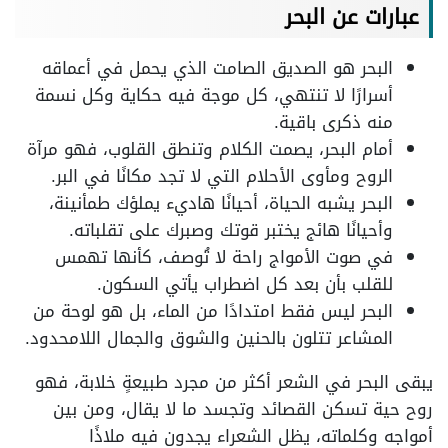
عبارات عن البحر
البحر هو الصديق الصامت الذي يحمل في أعماقه
أسرارًا لا تنتهي، كل موجة فيه حكاية وكل نسمة
منه ذكرى باقية.
أمام البحر، يصمت الكلام وتنطق القلوب، فهو مرآة
الروح ومأوى الأحلام التي لا تجد مكانًا في البر.
البحر يشبه الحياة، أحيانًا هاديء يملؤك طمأنينة،
وأحيانًا هائج يختبر قوتك وصبرك على تقلباته.
في صوت الأمواج راحة لا تُوصف، كأنها تهمس
للقلب بأن بعد كل اضطراب يأتي السكون.
البحر ليس فقط امتدادًا من الماء، بل هو لوحة من
المشاعر تتلون بالحنين والشوق والجمال اللامحدود.
يبقى البحر في الشعر أكثر من مجرد طبيعةٍ خلابة، فهو
روح حية تسكن القصائد وتجسد ما لا يقال، ومن بين
أمواجه وكلماته، يظل الشعراء يجدون فيه ملاذًا