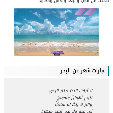
تتحدث عن الحب والبعد والأمل والخلود.
عبارات شعر عن البحر
لا أركبُ البحرَ حذار الردى
للبحرِ أهوالٌ وأمواجُ
والبرّ لا زلتُ له سالكاً
لي فيه ولا في البحرِ منهاجُ