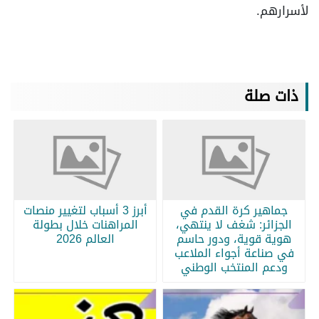
لأسرارهم.
ذات صلة
جماهير كرة القدم في
أبرز 3 أسباب لتغيير منصات
الجزائر: شغف لا ينتهي،
المراهنات خلال بطولة
هوية قوية، ودور حاسم
العالم 2026
في صناعة أجواء الملاعب
ودعم المنتخب الوطني