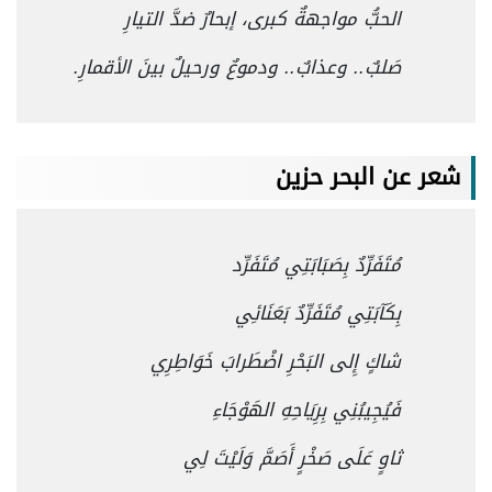
الحبُّ مواجهةٌ كبرى، إبحارٌ ضدَّ التيارِ
صَلبٌ.. وعذابٌ.. ودموعٌ ورحيلٌ بينَ الأقمارِ.
شعر عن البحر حزين
مُتَفَرِّدٌ بِصَبَابَتِي مُتَفَرِّد
بِكَآبَتِي مُتَفَرِّدٌ بَعَنَائِي
شاكٍ إِلى البَحْرِ اضْطَرابَ خَوَاطِرِي
فَيُجِيبُنِي بِرِيَاحِهِ الهَوْجَاءِ
ثاوٍ عَلَى صَخْرٍ أَصَمَّ وَلَيْتَ لِي