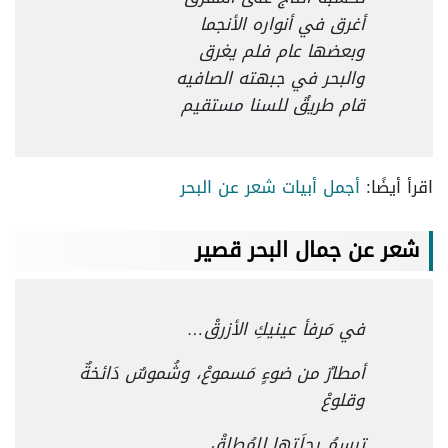
أغرق في أنواره الأنجما
وبعضها عام فلم يغرق
والبحر في جبهته الصافيه
قام طريقٌ للسنا مستقيم
اقرأ أيضًا:
أجمل أبيات شعر عن البحر
شعر عن جمال البحر قصير
في مَرفأ عينيكِ الأزرقْ…
أمطارٌ من ضوءٍ مَسموعْ، وشُموسٌ دَائخةٌ
وقلوعْ
ترسمُ رحلَتها للمُطلقْ