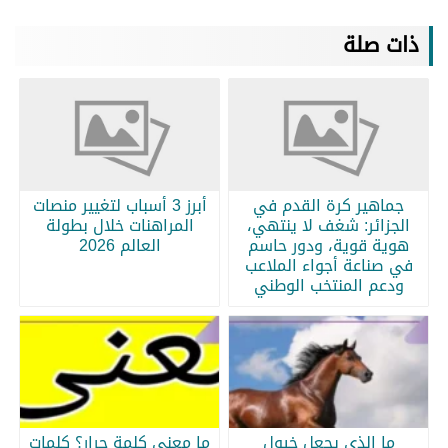
ذات صلة
جماهير كرة القدم في
أبرز 3 أسباب لتغيير منصات
الجزائر: شغف لا ينتهي،
المراهنات خلال بطولة
هوية قوية، ودور حاسم
العالم 2026
في صناعة أجواء الملاعب
ودعم المنتخب الوطني
ما الذي يجعل خيول
ما معنى كلمة جرار؟ كلمات