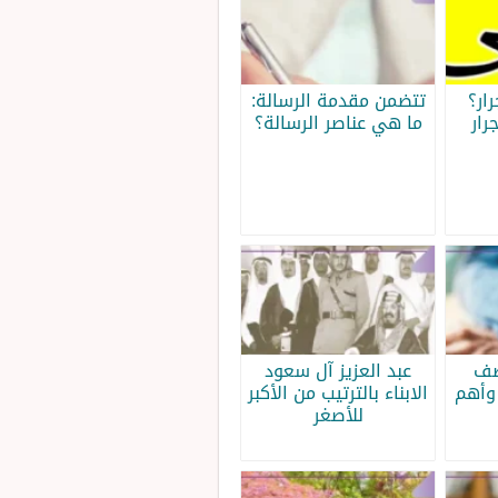
ار؟
تتضمن مقدمة الرسالة:
رار
ما هي عناصر الرسالة؟
صف
عبد العزيز آل سعود
وأهم
الابناء بالترتيب من الأكبر
للأصغر