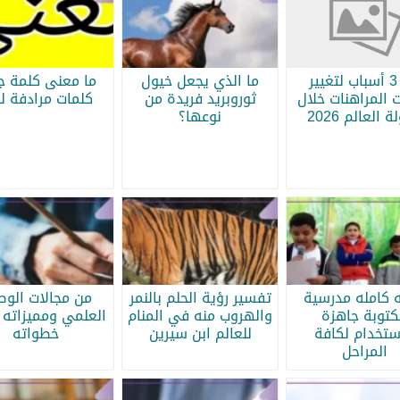
أبرز 3 أسباب لتغيير
ما الذي يجعل خيول
ما معنى كلمة جر
 المراهنات خلال
ثوروبريد فريدة من
كلمات مرادفة لج
 العالم 2026
نوعها؟
ه كامله مدرسية
تفسير رؤية الحلم بالنمر
من مجالات الو
كتوبة جاهزة
والهروب منه في المنام
العلمي ومميزاته 
ستخدام لكافة
للعالم ابن سيرين
خطواته
المراحل