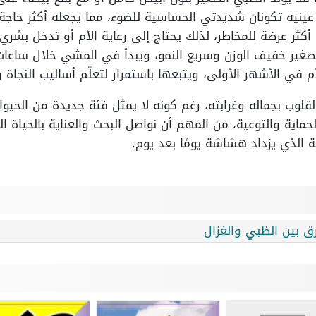
 عينيه تكونان شديدتي الحساسية للضوء، مما يجعله أكثر حاجة 
كثر عرضة للمخاطر، لذلك يحتاج إلى رعاية الأم أو تدخل بشري 
لصغير خفيف الوزن وسريع النمو، ويبدأ في المشي خلال ساعات
لأم في الأشهر الأولى، ويتبعها باستمرار لتعلّم أساليب النجاة و
قلوب بجماله وغرابته، رغم كونه لا يمثل فئة جديدة من الحيوا
حماية والتوعية، من المهم أن نواصل البحث والعناية بالحياة ا
عة الذي يزداد هشاشة يومًا بعد يوم.
ق بين الظبي والغزال