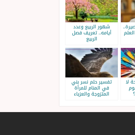
يرة..
شهور الربيع وعدد
لعلم
أيامه.. تعريف فصل
الربيع
 لا
تفسير حلم نسر بني
وم
في المنام للمرأة
المتزوجة والعزباء