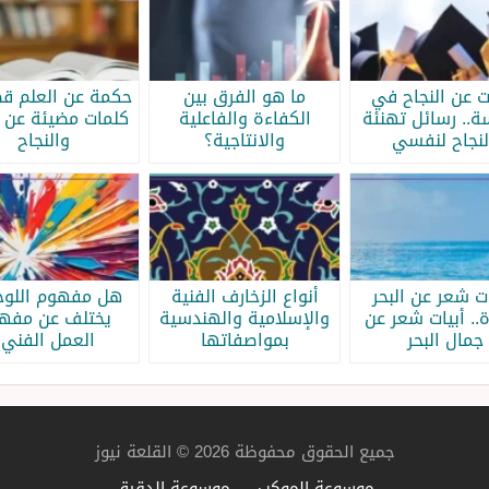
ات عن النجاح في
ما هو الفرق بين
حكمة عن العلم قص
سة.. رسائل تهنئة
الكفاءة والفاعلية
كلمات مضيئة عن ا
لنجاح لنفسي
والانتاجية؟
والنجاح
ات شعر عن البحر
أنواع الزخارف الفنية
هل مفهوم اللوحة
.. أبيات شعر عن
والإسلامية والهندسية
يختلف عن مفه
جمال البحر
بمواصفاتها
العمل الفني؟
جميع الحقوق محفوظة 2026 © القلعة نيوز
موسوعة الموكب
موسوعة الدقيق