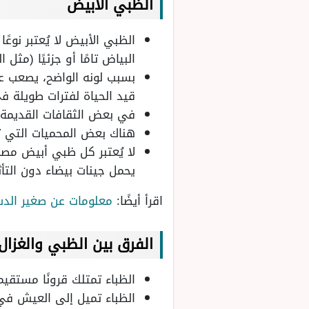
الظبي الأبيض
الظبي الأبيض لا يُعتبر نوع
البياض تامًا أو جزئيًا (مثل ا
بسبب لونه الواضح، يصعب عل
قيد الحياة لفترات طويلة في
في بعض الثقافات القديمة، 
هناك بعض المحميات التي تعم
لا يُعتبر كل ظبي أبيض مصاب
يحمل جينات بيضاء دون التأث
اقرأ أيضًا:
معلومات عن صغير الدب
الفرق بين الظبي والغزال
الظباء تمتلك قرونًا مستقيمة
الظباء تميل إلى العيش في 