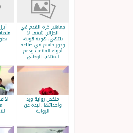
جماهير كرة القدم في
الجزائر: شغف لا
منصات
ينتهي، هوية قوية،
بطولة
ودور حاسم في صناعة
أجواء الملاعب ودعم
المنتخب الوطني
ملخص رواية ورد
اذاع
وأحداثها.. نبذة عن
م
الرواية
للا