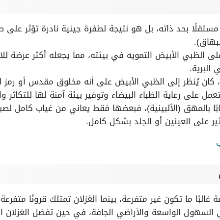
ًا مستقلًا بحد ذاته، بل هو نتيجة لطفرة جينية نادرة تؤثر على
لبهاق).
ى الظبي الأبيض التمويه في بيئته، مما يجعله أكثر عرضة للاف
 البرية.
كان يُنظر إلى الظبي الأبيض على أنه مخلوق مقدس أو رمز لل
ل على رعاية الظباء البيضاء وتوفير بيئة آمنة لها للتكاثر وال
ًا بالمهق (الألبينية)، فبعضها فقط يعاني من غياب كامل لصبغة
ير على العينين أو الجلد بشكل كامل.
 غالبًا ما تكون غير متفرعة، بينما الغزلان تمتلك قرونًا متفرعة 
السهول الواسعة والأراضي الجافة، في حين تفضل الغزلان الم