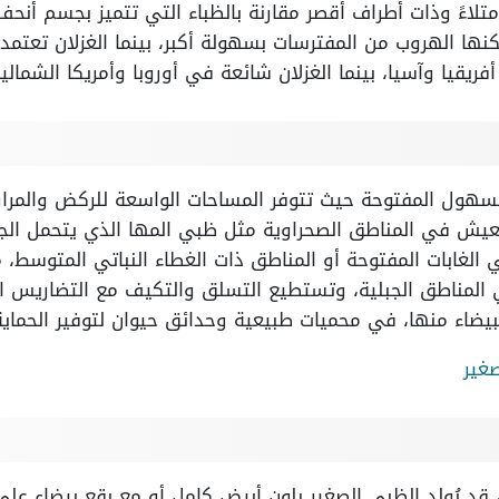
امتلاءً وذات أطراف أقصر مقارنة بالظباء التي تتميز بجسم أنح
نها الهروب من المفترسات بسهولة أكبر، بينما الغزلان تعتمد ع
فريقيا وآسيا، بينما الغزلان شائعة في أوروبا وأمريكا الشمالية
هول المفتوحة حيث تتوفر المساحات الواسعة للركض والمراو
لعيش في المناطق الصحراوية مثل ظبي المها الذي يتحمل الجف
الغابات المفتوحة أو المناطق ذات الغطاء النباتي المتوسط، م
 المناطق الجبلية، وتستطيع التسلق والتكيف مع التضاريس ا
بيضاء منها، في محميات طبيعية وحدائق حيوان لتوفير الحماية
غير
، قد يُولد الظبي الصغير بلون أبيض كامل أو مع بقع بيضاء عل