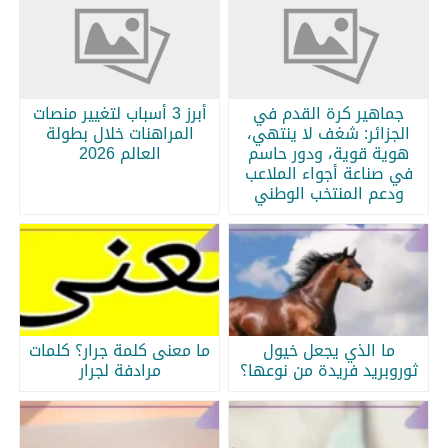
جماهير كرة القدم في
أبرز 3 أسباب لتغيير منصات
الجزائر: شغف لا ينتهي،
المراهنات خلال بطولة
هوية قوية، ودور حاسم
العالم 2026
في صناعة أجواء الملاعب
ودعم المنتخب الوطني
ما الذي يجعل خيول
ما معنى كلمة جرار؟ كلمات
ثوروبريد فريدة من نوعها؟
مرادفة لجرار