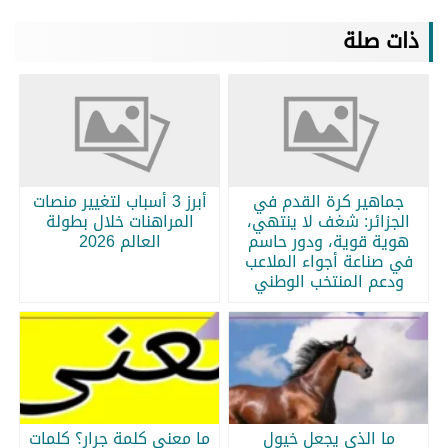
ذات صلة
جماهير كرة القدم في
أبرز 3 أسباب لتغيير منصات
الجزائر: شغف لا ينتهي،
المراهنات خلال بطولة
هوية قوية، ودور حاسم
العالم 2026
في صناعة أجواء الملاعب
ودعم المنتخب الوطني
ما الذي يجعل خيول
ما معنى كلمة جرار؟ كلمات