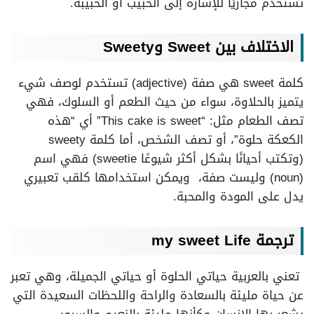
تستخدم مجازيًا للإشارة إلى الحبيب أو الحبيبة.
الاختلاف بين Sweet وSweety
كلمة sweet هي صفة (adjective) تستخدم لوصف شيء
يتميز بالحلاوة، سواء من حيث الطعم أو السلوك، فهي
تصف الطعام مثل: “This cake is sweet” أي “هذه
الكعكة حلوة”، أو تصف الشخص، أما كلمة sweety
(وتكتب أحيانًا بشكل أكثر شيوعًا sweetie) فهي اسم
(noun) وليست صفة، ويمكن استخدامها كلقب تعبيري
يدل على المودة والمحبة.
ترجمة my sweet Life
تعني بالعربية حياتي الحلوة أو حياتي الجميلة، وهي تعبر
عن حياة مليئة بالسعادة والراحة واللحظات السعيدة التي