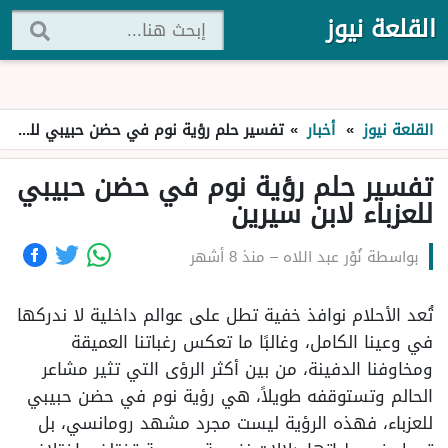
القلعة نيوز
القلعة نيوز
»
أخبار
»
تفسير حلم رؤية نوم في حضن حبيبي للعزباء لابن سيرين
تفسير حلم رؤية نوم في حضن حبيبي
للعزباء لابن سيرين
بواسطة
نُوْر عبد اللاه
–
منذ 8 أشهر
تُعد الأحلام نوافذ خفية تطل على عوالم داخلية لا ندركها
في وعينا الكامل، وغالبًا ما تعكس رغباتنا العميقة
ومخاوفنا الدفينة، من بين أكثر الرؤى التي تثير مشاعر
الحالم وتستوقفه طويلاً، هي رؤية نوم في حضن حبيبي
للعزباء، فهذه الرؤية ليست مجرد مشهد رومانسي، بل