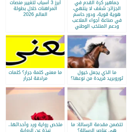
جماهير كرة القدم في
أبرز 3 أسباب لتغيير منصات
الجزائر: شغف لا ينتهي،
المراهنات خلال بطولة
هوية قوية، ودور حاسم
العالم 2026
في صناعة أجواء الملاعب
ودعم المنتخب الوطني
ما الذي يجعل خيول
ما معنى كلمة جرار؟ كلمات
ثوروبريد فريدة من نوعها؟
مرادفة لجرار
تتضمن مقدمة الرسالة: ما
ملخص رواية ورد وأحداثها..
هي عناصر الرسالة؟
نبذة عن الرواية