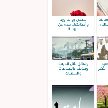
الة:
ملخص رواية ورد
الة؟
وأحداثها.. نبذة عن
الرواية
عود
وسائل نقل قديمة
الأكبر
وحديثة بالإيجابيات
والسلبيات