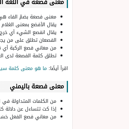
معنى فصعه في اللغة الع
معنى فصعة بضمّ الفاء هي: 
يقال الأفصَع بمعنى الغلام
يقال انفصع الشيء أي خرج م
الفصعان تطلق على من يجعل
من معاني فصع الركبة أي قا
تطلق كلمة الفصعة لدى العر
اقرأ أيضًا:
ما هو معنى كلمة سب
معنى فصعة باليمني
من الكلمات المتداولة في 
إذا كت تتساءل عن دلالة كل
من معاني فصع الفعل حَسَر