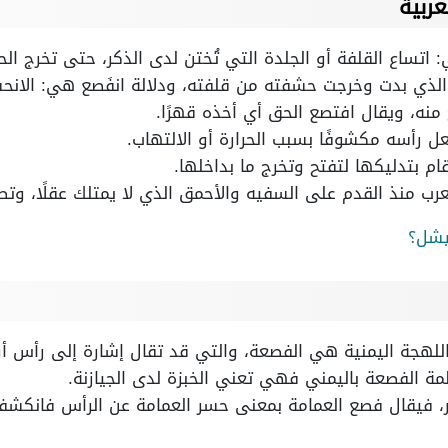
ربية
اتساع القلفة أو الجلدة التي تُختن لدى الذكر، حتى تخرج ال
 الذي بدت وخرجت حشفته من قلفته، ودلالة انفَصع هي: الانح
نه، ويقال افتصع الحق أي أخذه قهرًا.
 رأسه مكشوفًا بسبب الحرارة أو الالتهاب.
م بتدليكها لتفتح وتخرج ما بداخلها.
ب منذ القدم على السفيه والأحمق الذي لا يمتلك عقلًا، وتص
يشل؟
اللهجة اليمنية هي الفصعة، والتي قد تقال إشارة إلى رأس أ
مة الفصعة باليمني فهي تعني الخبزة لدى الجيازنة.
، فيقال فصع العمامة بمعنى حسر العمامة عن الرأس فانكشف