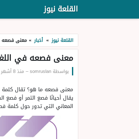
القلعة نيوز
القلعة نيوز
»
أخبار
»
معنى فصعه في
معنى فصعه في اللغة 
بواسطة
somruslan
–
منذ 8 أشهر
معنى فصعه ما هو؟ تقال كلمة ف
يقال أحيانًا فصع التمر أو فصع 
المعاني التي تدور حول كلمة فص