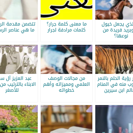
لذي يجعل خيول
ما معنى كلمة جرار؟
تتضمن مقدمة الرس
بريد فريدة من
كلمات مرادفة لجرار
ما هي عناصر الرس
نوعها؟
رؤية الحلم بالنمر
من مجالات الوصف
عبد العزيز آل س
ب منه في المنام
العلمي ومميزاته وأهم
الابناء بالترتيب من 
الم ابن سيرين
خطواته
للأصغر