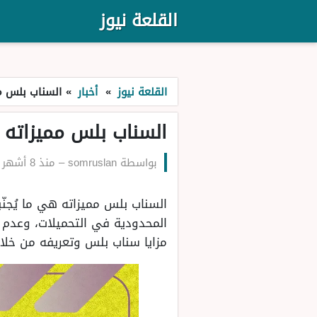
القلعة نيوز
القلعة نيوز
»
أخبار
»
السناب بلس مميزا
السناب بلس مميزاته ورسوم 
بواسطة
somruslan
–
منذ 8 أشهر
المحدودية في التحميلات، وعدم 
مزايا سناب بلس وتعريفه من خلال