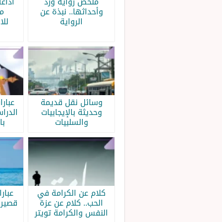
ملخص رواية ورد
اذاع
وأحداثها.. نبذة عن
م
الرواية
للا
وسائل نقل قديمة
عبار
وحديثة بالإيجابيات
الدرا
والسلبيات
با
كلام عن الكرامة في
عبار
الحب.. كلام عن عزة
قصيرة
النفس والكرامة تويتر