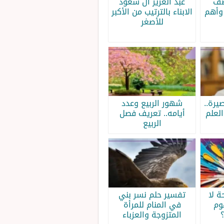
صف
عبد العزيز آل سعود
وأهم
الابناء بالترتيب من الأكبر
للأصغر
يرة..
شهور الربيع وعدد
لعلم
أيامه.. تعريف فصل
الربيع
 لا
تفسير حلم نسر بني
وم
في المنام للمرأة
المتزوجة والعزباء