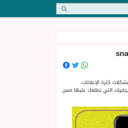
يات التطبيق العادي snapchat؛ حيث يحد من مشكلات كثرة الإعلانات،
يجابيات التي نطلعك عليها ضمن