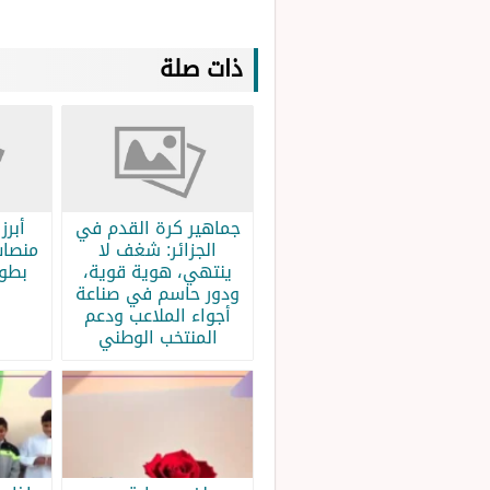
ذات صلة
جماهير كرة القدم في
الجزائر: شغف لا
منصات
ينتهي، هوية قوية،
بطولة
ودور حاسم في صناعة
أجواء الملاعب ودعم
المنتخب الوطني