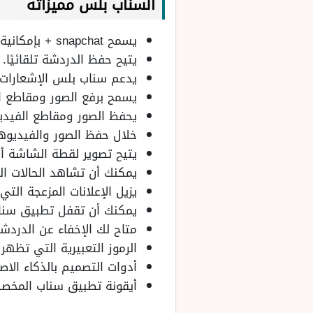
السناب بلس مميزاته
يسمح snapchat + بإمكانية تغيير الموقع فهو داعم للفلاتر.
يتيح حفظ الدردشة تلقائيًا.
يدعم سناب بلس الإشعارات
يسمح برفع الصور ومقاطع ال
يحفظ الصور ومقاطع الفيديو
خلال حفظ الصور والفيديوها
يتيح تصوير لقطة الشاشة أ
يمكنك أن تشاهد الحالات ال
يزيل الإعلانات المزعجة الت
يمكنك أن تقفل تطبيق سنا
متاح لك الإخفاء عن الدردش
الرموز التعبيرية التي تظهر
أدوات التصميم بالذكاء الا
أيقونة تطبيق سناب المخص