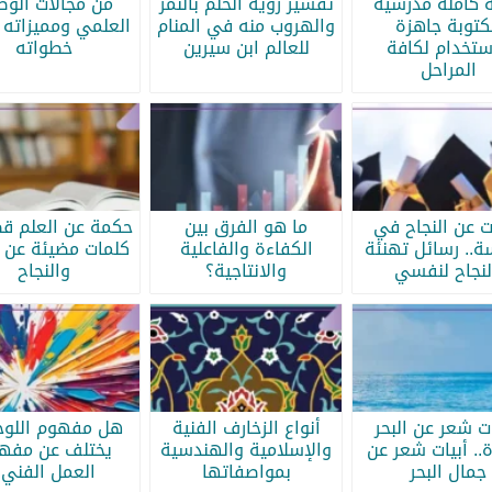
ه كامله مدرسية
تفسير رؤية الحلم بالنمر
من مجالات الو
كتوبة جاهزة
والهروب منه في المنام
العلمي ومميزاته 
ستخدام لكافة
للعالم ابن سيرين
خطواته
المراحل
ات عن النجاح في
ما هو الفرق بين
حكمة عن العلم قص
سة.. رسائل تهنئة
الكفاءة والفاعلية
كلمات مضيئة عن ا
لنجاح لنفسي
والانتاجية؟
والنجاح
ات شعر عن البحر
أنواع الزخارف الفنية
هل مفهوم اللوحة
.. أبيات شعر عن
والإسلامية والهندسية
يختلف عن مفه
جمال البحر
بمواصفاتها
العمل الفني؟