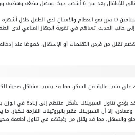
السيريلاك مثالي كغذاء انتقالي للأطفال بعد سن 6 أشهر، حيث ي
 خلال أشهره الأولى.
فيتامينات مثل A وC وE، إلى جانب الحديد، تساهم في تقوية الجهاز المناعي لد
ضم تقلل من فرص التقلصات أو الإسهال، خصوصًا عند إدخاله ت
ك على نسب عالية من السكر، مما قد يسبب مشاكل صحية للكبا
 قد يؤدي تناول السيريلاك بشكل منتظم إلى زيادة في الوزن بس
معادن، إلا أن السيريلاك فقير بالبروتينات اللازمة للكبار، ما 
حلو والسهل، مما قد يقلل من رغبتهم في تناول أطعمة صحية