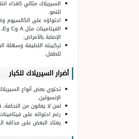
للنمو.
احتواؤه على الكالسيوم وفيتامين D يعزز نمو العظام والأسنان لدى الطفل
ال
الإصابة بالأمراض.
تركيبته اللطيفة وسهلة اله
للطفل.
أضرار السيريلاك للكبار
تحتوي بعض أنواع السيريلا
الإنسولين.
لمن لا يعانون من النحافة،
رغم احتوائه على فيتامينات و
يعتاد البعض على مذاقه ال