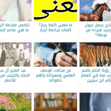
لذي يجعل خيول
ما معنى كلمة جرار؟
تتضمن مقدمة الرس
بريد فريدة من
كلمات مرادفة لجرار
ما هي عناصر الرس
نوعها؟
رؤية الحلم بالنمر
من مجالات الوصف
عبد العزيز آل س
ب منه في المنام
العلمي ومميزاته وأهم
الابناء بالترتيب من 
الم ابن سيرين
خطواته
للأصغر