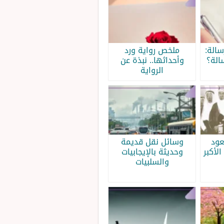
الة:
ملخص رواية ورد
الة؟
وأحداثها.. نبذة عن
الرواية
عود
وسائل نقل قديمة
الأكبر
وحديثة بالإيجابيات
والسلبيات