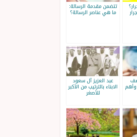
ار؟
تتضمن مقدمة الرسالة:
رار
ما هي عناصر الرسالة؟
صف
عبد العزيز آل سعود
وأهم
الابناء بالترتيب من الأكبر
للأصغر