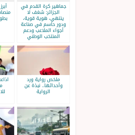
جماهير كرة القدم في
الجزائر: شغف لا
منصات
ينتهي، هوية قوية،
بطولة
ودور حاسم في صناعة
أجواء الملاعب ودعم
المنتخب الوطني
ملخص رواية ورد
اذاع
وأحداثها.. نبذة عن
م
الرواية
للا