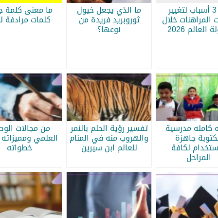
أبرز 3 أسباب لتغيير
ما الذي يجعل خيول
ما معنى كلمة جر
 المراهنات خلال
ثوروبريد فريدة من
كلمات مرادفة لج
 العالم 2026
نوعها؟
ه كامله مدرسية
تفسير رؤية الحلم بالنمر
من مجالات الو
كتوبة جاهزة
والهروب منه في المنام
العلمي ومميزاته 
ستخدام لكافة
للعالم ابن سيرين
خطواته
المراحل