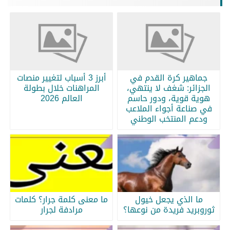
جماهير كرة القدم في
أبرز 3 أسباب لتغيير منصات
الجزائر: شغف لا ينتهي،
المراهنات خلال بطولة
هوية قوية، ودور حاسم
العالم 2026
في صناعة أجواء الملاعب
ودعم المنتخب الوطني
ما الذي يجعل خيول
ما معنى كلمة جرار؟ كلمات
ثوروبريد فريدة من نوعها؟
مرادفة لجرار