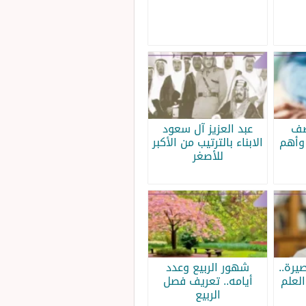
صف
عبد العزيز آل سعود
وأهم
الابناء بالترتيب من الأكبر
للأصغر
يرة..
شهور الربيع وعدد
لعلم
أيامه.. تعريف فصل
الربيع