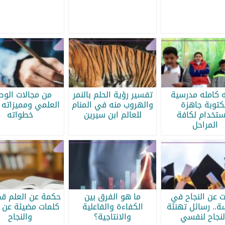
ه كامله مدرسية
تفسير رؤية الحلم بالنمر
من مجالات الو
كتوبة جاهزة
والهروب منه في المنام
العلمي ومميزاته 
ستخدام لكافة
للعالم ابن سيرين
خطواته
المراحل
ات عن النجاح في
ما هو الفرق بين
حكمة عن العلم قص
سة.. رسائل تهنئة
الكفاءة والفاعلية
كلمات مضيئة عن ا
لنجاح لنفسي
والانتاجية؟
والنجاح