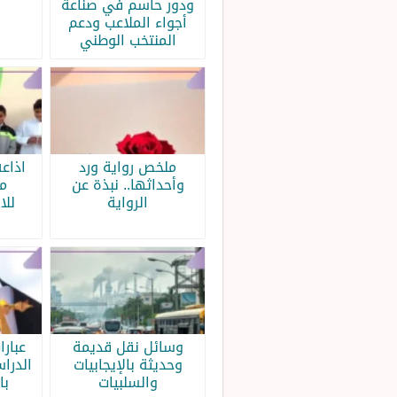
ودور حاسم في صناعة
أجواء الملاعب ودعم
المنتخب الوطني
ملخص رواية ورد
اذاع
وأحداثها.. نبذة عن
م
الرواية
للا
وسائل نقل قديمة
عبار
وحديثة بالإيجابيات
الدرا
والسلبيات
با