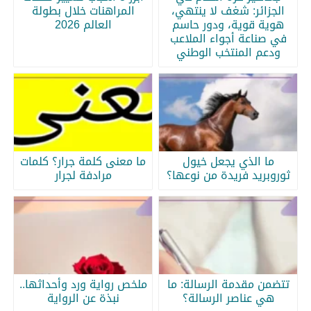
الجزائر: شغف لا ينتهي،
المراهنات خلال بطولة
هوية قوية، ودور حاسم
العالم 2026
في صناعة أجواء الملاعب
ودعم المنتخب الوطني
ما الذي يجعل خيول
ما معنى كلمة جرار؟ كلمات
ثوروبريد فريدة من نوعها؟
مرادفة لجرار
تتضمن مقدمة الرسالة: ما
ملخص رواية ورد وأحداثها..
هي عناصر الرسالة؟
نبذة عن الرواية