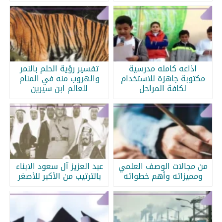
اذاعه كامله مدرسية
تفسير رؤية الحلم بالنمر
مكتوبة جاهزة للاستخدام
والهروب منه في المنام
لكافة المراحل
للعالم ابن سيرين
من مجالات الوصف العلمي
عبد العزيز آل سعود الابناء
ومميزاته وأهم خطواته
بالترتيب من الأكبر للأصغر