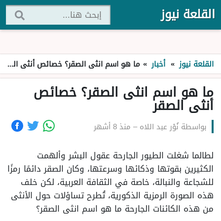
القلعة نيوز
القلعة نيوز
»
أخبار
»
ما هو اسم انثى الصقر؟ خصائص أنثى الصقر
ما هو اسم انثى الصقر؟ خصائص
أنثى الصقر
بواسطة
نُوْر عبد اللاه
–
منذ 8 أشهر
لطالما شغلت الطيور الجارحة عقول البشر وألهمت
الكثيرين بقوتها وذكائها وسرعتها، وكان الصقر دائمًا رمزًا
للشجاعة والنبالة، خاصة في الثقافة العربية، لكن خلف
هذه الصورة الرمزية الذكورية، تُطرح تساؤلات حول الأنثى
من هذه الكائنات الجارحة ما هو اسم انثى الصقر؟