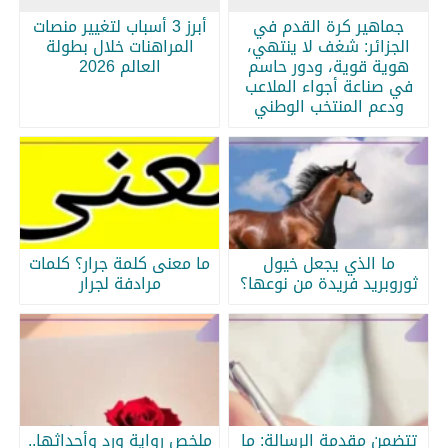
جماهير كرة القدم في
أبرز 3 أسباب لتغيير منصات
الجزائر: شغف لا ينتهي،
المراهنات خلال بطولة
هوية قوية، ودور حاسم
العالم 2026
في صناعة أجواء الملاعب
ودعم المنتخب الوطني
ما الذي يجعل خيول
ما معنى كلمة جرار؟ كلمات
ثوروبريد فريدة من نوعها؟
مرادفة لجرار
تتضمن مقدمة الرسالة: ما
ملخص رواية ورد وأحداثها..