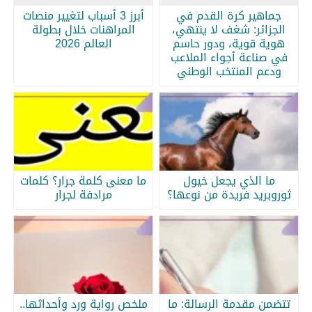
جماهير كرة القدم في
أبرز 3 أسباب لتغيير منصات
الجزائر: شغف لا ينتهي،
المراهنات خلال بطولة
هوية قوية، ودور حاسم
العالم 2026
في صناعة أجواء الملاعب
ودعم المنتخب الوطني
ما الذي يجعل خيول
ما معنى كلمة جرار؟ كلمات
ثوروبريد فريدة من نوعها؟
مرادفة لجرار
تتضمن مقدمة الرسالة: ما
ملخص رواية ورد وأحداثها..