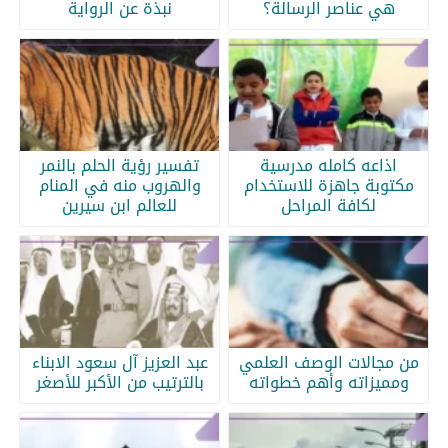
هي عناصر الرسالة؟
نبذة عن الرواية
اذاعه كامله مدرسية
تفسير رؤية الحلم بالنمر
مكتوبة جاهزة للاستخدام
والهروب منه في المنام
لكافة المراحل
للعالم ابن سيرين
من مجالات الوصف العلمي
عبد العزيز آل سعود الابناء
ومميزاته وأهم خطواته
بالترتيب من الأكبر للأصغر