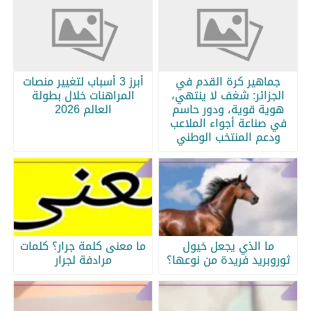
جماهير كرة القدم في
أبرز 3 أسباب لتغيير منصات
الجزائر: شغف لا ينتهي،
المراهنات خلال بطولة
هوية قوية، ودور حاسم
العالم 2026
في صناعة أجواء الملاعب
ودعم المنتخب الوطني
ما الذي يجعل خيول
ما معنى كلمة جرار؟ كلمات
ثوروبريد فريدة من نوعها؟
مرادفة لجرار