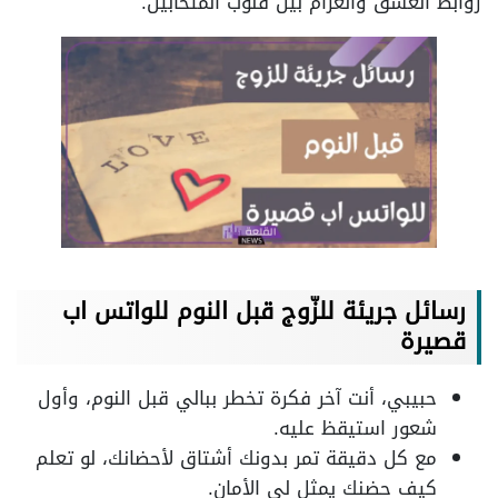
روابط العشق والغرام بين قلوب المتحابين.
رسائل جريئة للزّوج قبل النوم للواتس اب
قصيرة
حبيبي، أنت آخر فكرة تخطر ببالي قبل النوم، وأول
شعور استيقظ عليه.
مع كل دقيقة تمر بدونك أشتاق لأحضانك، لو تعلم
كيف حضنك يمثل لي الأمان.