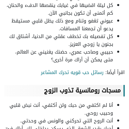
كل ليلة اقضيها في غيابك ينقصها الدفء والحنان،
كم أتمنى أن تكون بجانبي الآن.
عيوني تغفو وتنام ومع ذلك يظل قلبي مستيقظ
يدعو أن تجمعنا المسافات.
كل تفصيله بك تخطف عقلي من الدنيا، أشتاق لك
بجنون يا زوجي العزيز.
حبيبي وصاحب عمري، حضنك يغنيني عن العالم،
متى يمكن أن أراك مرة أخرى؟
اقرأ أيضًا:
رسائل حب قويه تحرك المشاعر
مسجات رومانسية تذوب الزوج
أنا لم اكتفي من حبك ولن أكتفي، أنت نبض قلبي
وحبيب روحي.
أنت الروح التي تحركني والونس في وحدتي.
أحبك بقدر الشوق الذي يسكن بداخلي لك، أراك فيّ