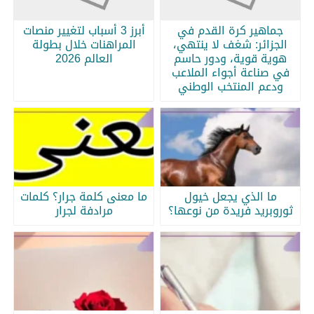
جماهير كرة القدم في
أبرز 3 أسباب لتغيير منصات
الجزائر: شغف لا ينتهي،
المراهنات خلال بطولة
هوية قوية، ودور حاسم
العالم 2026
في صناعة أجواء الملاعب
ودعم المنتخب الوطني
ما الذي يجعل خيول
ما معنى كلمة جرار؟ كلمات
ثوروبريد فريدة من نوعها؟
مرادفة لجرار