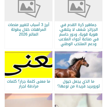
جماهير كرة القدم في
أبرز 3 أسباب لتغيير منصات
الجزائر: شغف لا ينتهي،
المراهنات خلال بطولة
هوية قوية، ودور حاسم
العالم 2026
في صناعة أجواء الملاعب
ودعم المنتخب الوطني
ما الذي يجعل خيول
ما معنى كلمة جرار؟ كلمات
ثوروبريد فريدة من نوعها؟
مرادفة لجرار