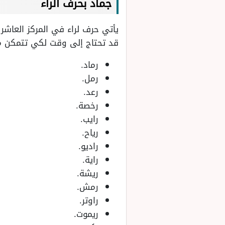
جماد بحرف الراء
يأتي حرف لراء في المركز العاش
قد تحتاج إلى وقت لكي تتمكن من
رماد.
رمل.
رعد.
رخصة.
رايب.
رياح.
راديو.
راية.
ريشة.
رمش.
راوتر.
ريموت.