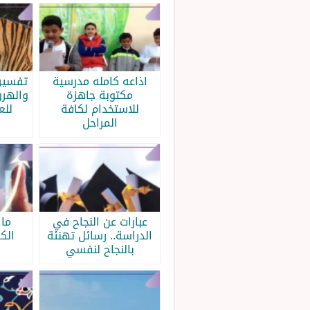
اذاعه كامله مدرسية
تفسير 
مكتوبة جاهزة
والهرو
للاستخدام لكافة
للع
المراحل
عبارات عن النجاح في
ما 
الدراسة.. رسائل تهنئة
الك
بالنجاح لنفسي