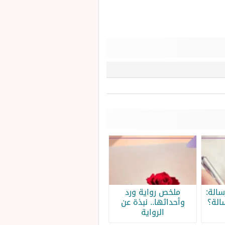
الة:
ملخص رواية ورد
الة؟
وأحداثها.. نبذة عن
الرواية