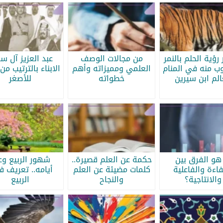
رؤية الحلم بالنمر
من مجالات الوصف
عبد العزيز آل س
ب منه في المنام
العلمي ومميزاته وأهم
الابناء بالترتيب من 
الم ابن سيرين
خطواته
للأصغر
هو الفرق بين
حكمة عن العلم قصيرة..
شهور الربيع وع
فاءة والفاعلية
كلمات مضيئة عن العلم
أيامه.. تعريف 
والانتاجية؟
والنجاح
الربيع